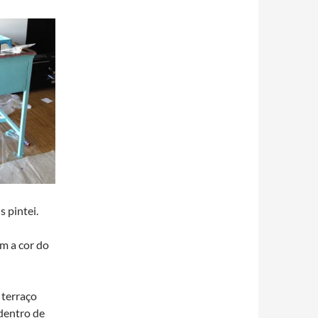
 pintei.
m a cor do
 terraço
dentro de