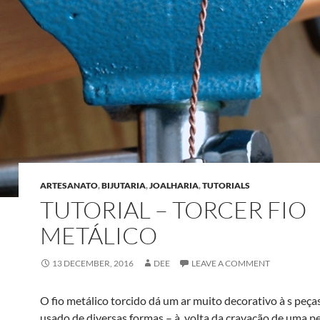
ARTESANATO
,
BIJUTARIA
,
JOALHARIA
,
TUTORIALS
TUTORIAL – TORCER FIO
METÁLICO
13 DECEMBER, 2016
DEE
LEAVE A COMMENT
O fio metálico torcido dá um ar muito decorativo à s peça
usado de diversas formas – à volta da cravação de uma pe