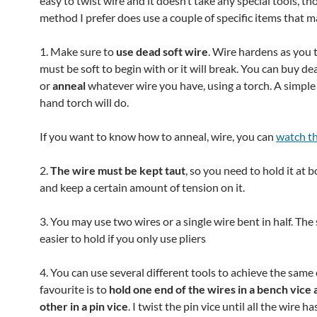
easy to twist wire and it doesn’t take any special tools, t
method I prefer does use a couple of specific items that ma
1. Make sure to
use dead soft wire
. Wire hardens as you tw
must be soft to begin with or it will break. You can buy de
or
anneal
whatever wire you have, using a torch. A simple
hand torch will do.
If you want to know how to anneal, wire, you can
watch th
2.
The wire must be kept taut
, so you need to hold it at 
and keep a certain amount of tension on it.
3. You may use two wires or a single wire bent in half. The
easier to hold if you only use pliers
4. You can use several different tools to achieve the same 
favourite is to
hold one end of the wires in a bench vice 
other in a pin vice
. I twist the pin vice until all the wire h