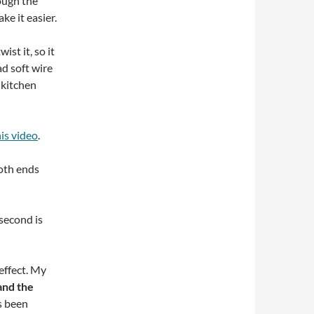
hough the
ke it easier.
ist it, so it
ad soft wire
 kitchen
is video
.
both ends
 second is
effect. My
and the
as been