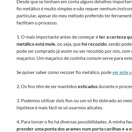
Desde que se tenham em conta alguns detalhes important
fio metálico é muito simples e não requer nenhum instr
particular, apesar do meu método preferido ter ferramen
facilitam o processo.
1. O mais importante antes de começar é
ter a certeza qu
metálico está mole
, ou seja, que
foi recozido
, senão pode 
pode ser comprado já assim ou ser recozido por nós, com
maçarico. Um maçarico de cozinha comum serve para este 
Se quiser saber como recozer fio metálico, pode
ver este v
2. Os fios têm de ser mantidos
esticados
durante o proces
3. Podemos utilizar dois fios ou um só fio dobrado ao mei
hipótese é mais fácil se só usarmos alicates.
4. Para torcer o fio há diversas possibilidades. A minha fav
prender uma ponta dos arames num porta cavilhas e a 