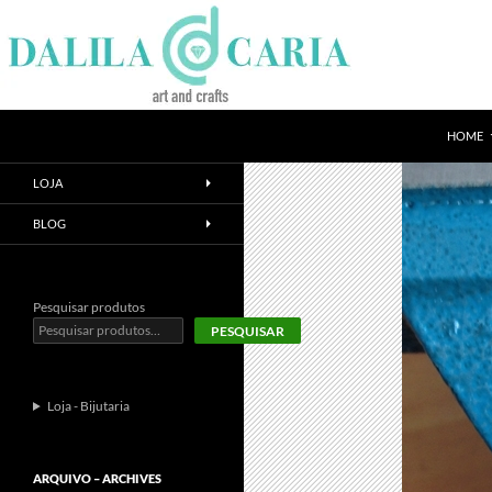
Skip
to
content
Search
Dee's Life
HOME
LOJA
BLOG
Pesquisar produtos
PESQUISAR
Loja - Bijutaria
ARQUIVO – ARCHIVES