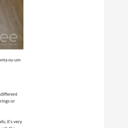
ponta ou um
 different
rings or
s, it’s very