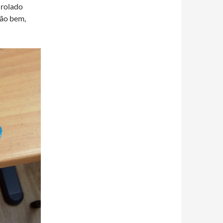
enrolado
tão bem,