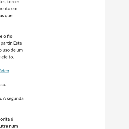
es, torcer
umento em
tas que
e o fio
partir. Este
 o uso de um
efeito.
à­deo
.
so.
o. A segunda
orita é
outra num