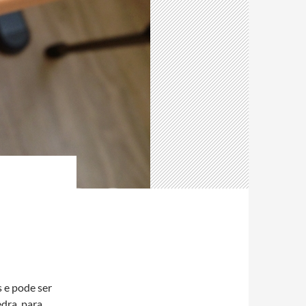
s e pode ser
dra, para