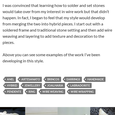
I was convinced that learning how to solder and set stones
would take over from my interest in wire work but that didn’t
happen. In fact, I began to feel that my style would develop
from merging the two into hybrid pieces. I start out with a
soldered frame and traditional stone setting and then add wire
weaving and layering to add texture and decoration to the
pieces.
Above you can see some examples of the work I’ve been
developing in this style.
ANEL
ARTESANATO
BRINCOS
EARRINGS
HANDMADE
HYBRID
JEWELLERY
JOALHARIA
LABRADORITE
PENDENTE
RING
WIRE WEAVING
WIRE WRAPPING