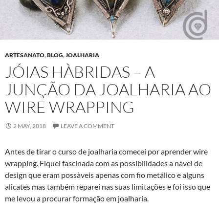
ARTESANATO
,
BLOG
,
JOALHARIA
JÓIAS HÀ­BRIDAS – A
JUNÇÃO DA JOALHARIA AO
WIRE WRAPPING
2 MAY, 2018
LEAVE A COMMENT
Antes de tirar o curso de joalharia comecei por aprender wire
wrapping. Fiquei fascinada com as possibilidades a nà­vel de
design que eram possà­veis apenas com fio metálico e alguns
alicates mas também reparei nas suas limitações e foi isso que
me levou a procurar formação em joalharia.