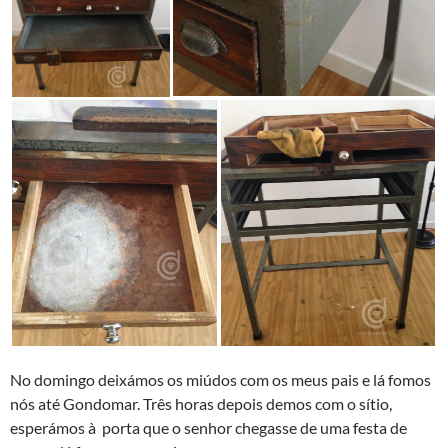
No domingo deixámos os miúdos com os meus pais e lá fomos
nós até Gondomar. Três horas depois demos com o sí­tio,
esperámos à porta que o senhor chegasse de uma festa de