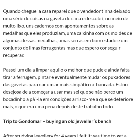
Quando cheguei a casa reparei que o vendedor tinha deixado
uma série de coisas na gaveta de cima e descobri, no meio de
muito lixo, uns cadernos com apontamentos sobre as
medalhas que eles produziam, uma caixinha com os moldes de
algumas dessas medalhas, umas serras em bom estado e um
conjunto de limas ferrugentas mas que espero conseguir
recuperar.
Passei um dia a limpar aquilo o melhor que pude e ainda falta
tirar a ferrugem, pintar e eventualmente mudar os puxadores
das gavetas para dar um ar mais simpático à bancada. Estou
desejosa de a começar a usar mas sei que se não perco um
bocadinho a pà´-la em condições arrisco-me a que se deteriore
mais, o que era uma pena depois deste trabalho todo.
Trip to Gondomar – buying an old jeweller’s bench
After studying jewellery for 4 years I felt it was time to get a