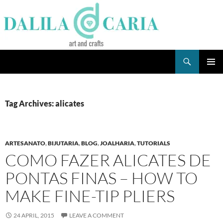
Skip
to
content
Search
Dee's Life
PRIMAR
MENU
Tag Archives: alicates
ARTESANATO
,
BIJUTARIA
,
BLOG
,
JOALHARIA
,
TUTORIALS
COMO FAZER ALICATES DE
PONTAS FINAS – HOW TO
MAKE FINE-TIP PLIERS
24 APRIL, 2015
LEAVE A COMMENT