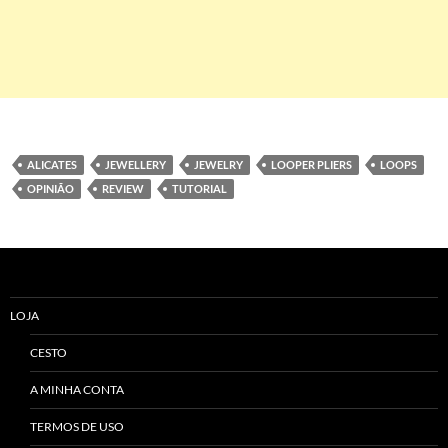
ALICATES
JEWELLERY
JEWELRY
LOOPER PLIERS
LOOPS
OPINIÃO
REVIEW
TUTORIAL
LOJA
CESTO
A MINHA CONTA
TERMOS DE USO