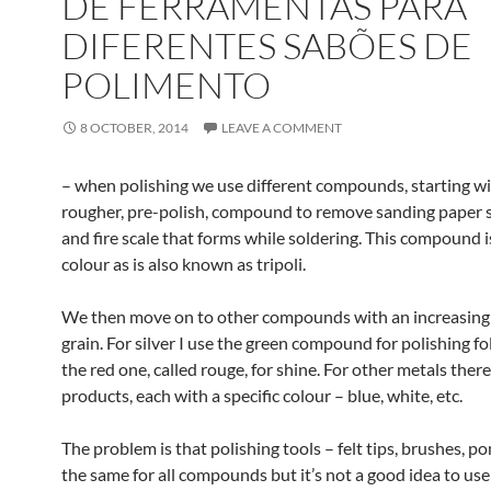
DE FERRAMENTAS PARA
DIFERENTES SABÕES DE
POLIMENTO
8 OCTOBER, 2014
LEAVE A COMMENT
– when polishing we use different compounds, starting wi
rougher, pre-polish, compound to remove sanding paper 
and fire scale that forms while soldering. This compound 
colour as is also known as tripoli.
We then move on to other compounds with an increasingl
grain. For silver I use the green compound for polishing f
the red one, called rouge, for shine. For other metals there
products, each with a specific colour – blue, white, etc.
The problem is that polishing tools – felt tips, brushes, 
the same for all compounds but it’s not a good idea to us