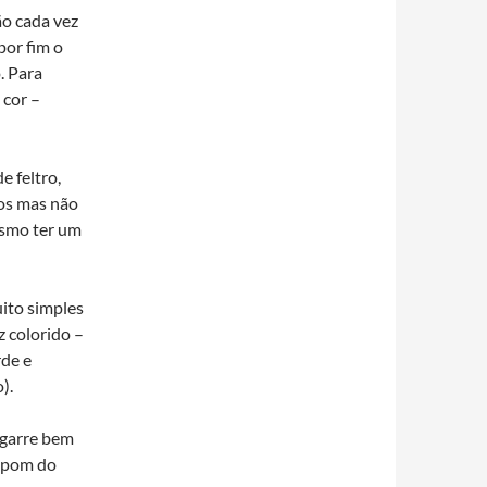
o cada vez
 por fim o
. Para
 cor –
 feltro,
os mas não
esmo ter um
uito simples
z colorido –
rde e
).
agarre bem
ompom do