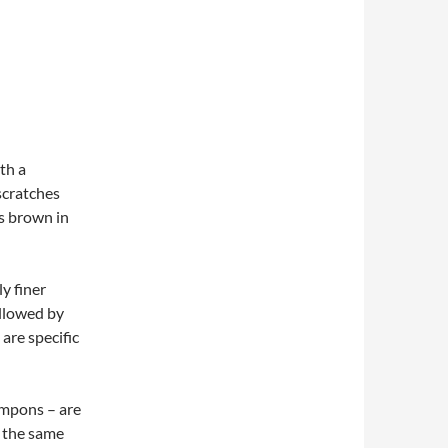
th a
scratches
is brown in
y finer
ollowed by
 are specific
pompons – are
e the same