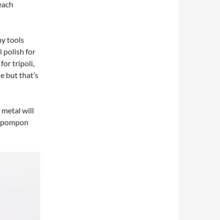
 each
my tools
l polish for
or tripoli,
e but that’s
 metal will
ge pompon