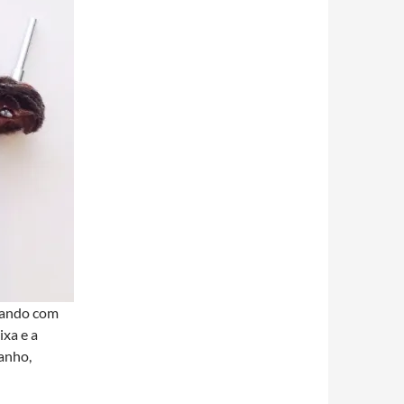
eçando com
ixa e a
tanho,