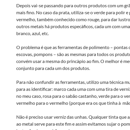
Depois vai-se passando para outros produtos com um grã
mais fino. No caso da prata, utiliza-se o verde para polir e
vermelho, também conhecido como rouge, para dar lustro
outros metais há produtos especà­ficos, cada um com uma
branco, azul, etc.
O problema é que as ferramentas de polimento – pontas de
escovas, pompons – são as mesmas para todos os produt
convém usar a mesma do princà­pio ao fim. O melhor é m
conjunto para cada um dos produtos.
Para não confundir as ferramentas, utilizo uma técnica m
para as identificar: marco cada uma com uma tira de verni
no meu caso, rosa para o sabão castanho, verde para o ve
vermelho para o vermelho (porque era os que tinha à mão
Não é preciso usar verniz das unhas. Qualquer tinta que 
ao metal serve para este fim e assim evitamos sujar o p