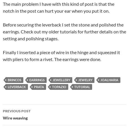
The main problem I have with this kind of post is that the
notch in the post can hurt your ear when you put it on.
Before securing the leverback I set the stone and polished the
earrings. Check out my older tutorials for further details on the
setting and polishing stages.
Finally I inserted a piece of wire in the hinge and squeezed it
with pliers to form a rivet. The earrings were done.
BRINCOS
EARRINGS
JEWELLERY
JEWELRY
JOALHARIA
LEVERBACK
PRATA
TOPAZIO
TUTORIAL
Post
PREVIOUS POST
navigation
Wire weaving