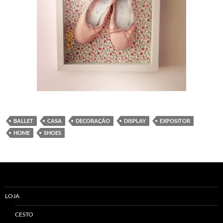
BALLET
CASA
DECORAÇÃO
DISPLAY
EXPOSITOR
HOME
SHOES
LOJA
CESTO