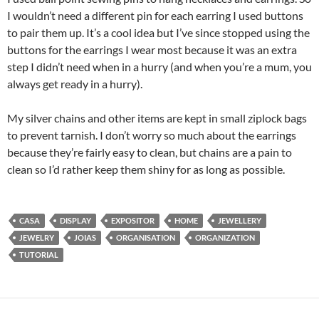
I wouldn’t need a different pin for each earring I used buttons
to pair them up. It’s a cool idea but I’ve since stopped using the
buttons for the earrings I wear most because it was an extra
step I didn’t need when in a hurry (and when you’re a mum, you
always get ready in a hurry).
My silver chains and other items are kept in small ziplock bags
to prevent tarnish. I don’t worry so much about the earrings
because they’re fairly easy to clean, but chains are a pain to
clean so I’d rather keep them shiny for as long as possible.
CASA
DISPLAY
EXPOSITOR
HOME
JEWELLERY
JEWELRY
JOIAS
ORGANISATION
ORGANIZATION
TUTORIAL