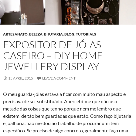
ARTESANATO
,
BELEZA
,
BIJUTARIA
,
BLOG
,
TUTORIALS
EXPOSITOR DE JÓIAS
CASEIRO – DIY HOME
JEWELLERY DISPLAY
15 APRIL, 2015
LEAVE A COMMENT
O meu guarda-jóias estava a ficar com muito mau aspecto e
precisava de ser substituà­do. Apercebi-me que não uso
metade das coisas que tenho porque nem me lembro que
existem, de tão bem guardadas que estão. Como faço bijutaria
e joalharia, não me dou ao trabalho de procurar um item
especà­fico. Se preciso de algo concreto, geralmente faço uma