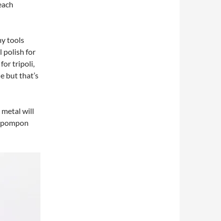
 each
my tools
l polish for
or tripoli,
e but that’s
 metal will
ge pompon