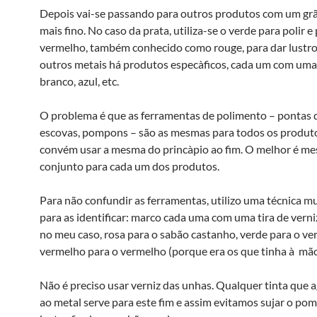
Depois vai-se passando para outros produtos com um grã
mais fino. No caso da prata, utiliza-se o verde para polir e
vermelho, também conhecido como rouge, para dar lustro
outros metais há produtos especà­ficos, cada um com uma
branco, azul, etc.
O problema é que as ferramentas de polimento – pontas de
escovas, pompons – são as mesmas para todos os produt
convém usar a mesma do princà­pio ao fim. O melhor é m
conjunto para cada um dos produtos.
Para não confundir as ferramentas, utilizo uma técnica m
para as identificar: marco cada uma com uma tira de verni
no meu caso, rosa para o sabão castanho, verde para o ve
vermelho para o vermelho (porque era os que tinha à mão
Não é preciso usar verniz das unhas. Qualquer tinta que 
ao metal serve para este fim e assim evitamos sujar o p