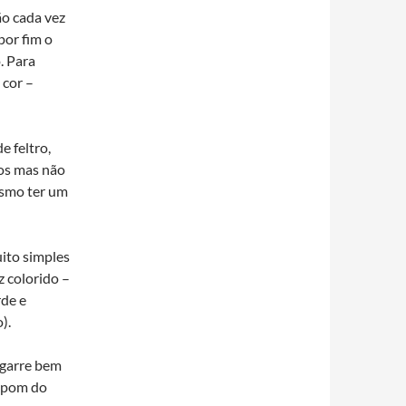
o cada vez
 por fim o
. Para
 cor –
 feltro,
os mas não
esmo ter um
uito simples
z colorido –
rde e
).
agarre bem
ompom do