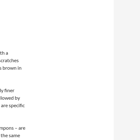
th a
scratches
is brown in
y finer
ollowed by
 are specific
pompons – are
e the same