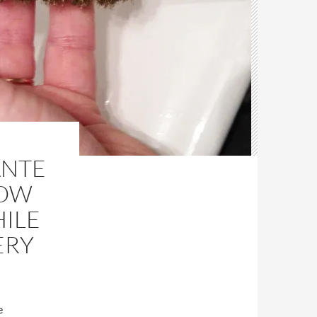
ANTE
HOW
HILE
ERY
e