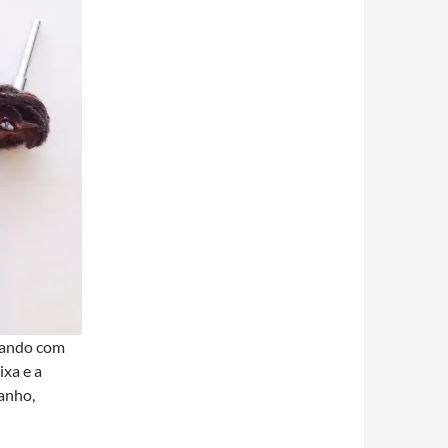
eçando com
ixa e a
tanho,