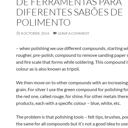
DE FERRAMENTAS PARA
DIFERENTES SABÕES DE
POLIMENTO
8 OCTOBER, 2014
LEAVE A COMMENT
– when polishing we use different compounds, starting wi
rougher, pre-polish, compound to remove sanding paper 
and fire scale that forms while soldering. This compound 
colour as is also known as tripoli.
We then move on to other compounds with an increasingl
grain. For silver I use the green compound for polishing f
the red one, called rouge, for shine. For other metals there
products, each with a specific colour – blue, white, etc.
The problem is that polishing tools – felt tips, brushes, 
the same for all compounds but it’s not a good idea to us