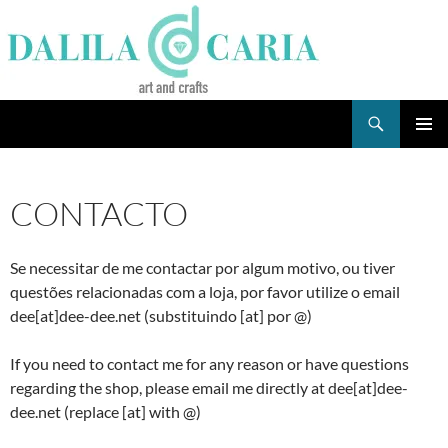
Skip
to
content
Search
Dee's Life
PRIMAR
MENU
CONTACTO
Se necessitar de me contactar por algum motivo, ou tiver
questões relacionadas com a loja, por favor utilize o email
dee[at]dee-dee.net (substituindo [at] por @)
If you need to contact me for any reason or have questions
regarding the shop, please email me directly at dee[at]dee-
dee.net (replace [at] with @)