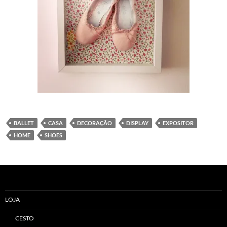
BALLET
CASA
DECORAÇÃO
DISPLAY
EXPOSITOR
HOME
SHOES
LOJA
CESTO