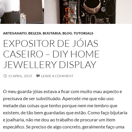
ARTESANATO
,
BELEZA
,
BIJUTARIA
,
BLOG
,
TUTORIALS
EXPOSITOR DE JÓIAS
CASEIRO – DIY HOME
JEWELLERY DISPLAY
15 APRIL, 2015
LEAVE A COMMENT
O meu guarda-jóias estava a ficar com muito mau aspecto e
precisava de ser substituà­do. Apercebi-me que não uso
metade das coisas que tenho porque nem me lembro que
existem, de tão bem guardadas que estão. Como faço bijutaria
e joalharia, não me dou ao trabalho de procurar um item
especà­fico. Se preciso de algo concreto, geralmente faço uma