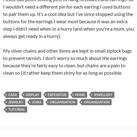
I wouldn’t need a different pin for each earring I used buttons
to pair them up. It’s a cool idea but I’ve since stopped using the
buttons for the earrings I wear most because it was an extra
step I didn’t need when in a hurry (and when you’re a mum, you
always get ready in a hurry).
My silver chains and other items are kept in small ziplock bags
to prevent tarnish. I don’t worry so much about the earrings
because they’re fairly easy to clean, but chains are a pain to
clean so I’d rather keep them shiny for as long as possible.
CASA
DISPLAY
EXPOSITOR
HOME
JEWELLERY
JEWELRY
JOIAS
ORGANISATION
ORGANIZATION
TUTORIAL