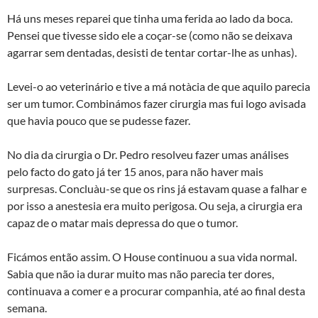
Há uns meses reparei que tinha uma ferida ao lado da boca.
Pensei que tivesse sido ele a coçar-se (como não se deixava
agarrar sem dentadas, desisti de tentar cortar-lhe as unhas).
Levei-o ao veterinário e tive a má notà­cia de que aquilo parecia
ser um tumor. Combinámos fazer cirurgia mas fui logo avisada
que havia pouco que se pudesse fazer.
No dia da cirurgia o Dr. Pedro resolveu fazer umas análises
pelo facto do gato já ter 15 anos, para não haver mais
surpresas. Concluà­u-se que os rins já estavam quase a falhar e
por isso a anestesia era muito perigosa. Ou seja, a cirurgia era
capaz de o matar mais depressa do que o tumor.
Ficámos então assim. O House continuou a sua vida normal.
Sabia que não ia durar muito mas não parecia ter dores,
continuava a comer e a procurar companhia, até ao final desta
semana.