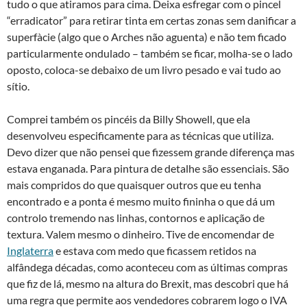
tudo o que atiramos para cima. Deixa esfregar com o pincel
“erradicator” para retirar tinta em certas zonas sem danificar a
superfàcie (algo que o Arches não aguenta) e não tem ficado
particularmente ondulado – também se ficar, molha-se o lado
oposto, coloca-se debaixo de um livro pesado e vai tudo ao
sítio.
Comprei também os pincéis da Billy Showell, que ela
desenvolveu especificamente para as técnicas que utiliza.
Devo dizer que não pensei que fizessem grande diferença mas
estava enganada. Para pintura de detalhe são essenciais. São
mais compridos do que quaisquer outros que eu tenha
encontrado e a ponta é mesmo muito fininha o que dá um
controlo tremendo nas linhas, contornos e aplicação de
textura. Valem mesmo o dinheiro. Tive de encomendar de
Inglaterra
e estava com medo que ficassem retidos na
alfândega décadas, como aconteceu com as últimas compras
que fiz de lá, mesmo na altura do Brexit, mas descobri que há
uma regra que permite aos vendedores cobrarem logo o IVA