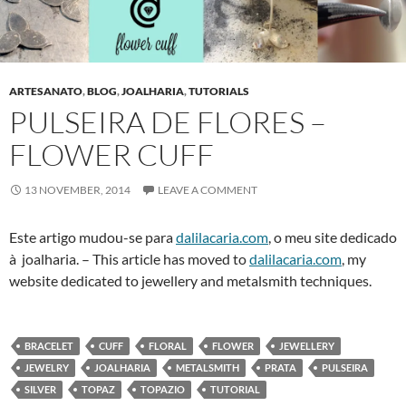
ARTESANATO
,
BLOG
,
JOALHARIA
,
TUTORIALS
PULSEIRA DE FLORES –
FLOWER CUFF
13 NOVEMBER, 2014
LEAVE A COMMENT
Este artigo mudou-se para
dalilacaria.com
, o meu site dedicado
à joalharia. – This article has moved to
dalilacaria.com
, my
website dedicated to jewellery and metalsmith techniques.
BRACELET
CUFF
FLORAL
FLOWER
JEWELLERY
JEWELRY
JOALHARIA
METALSMITH
PRATA
PULSEIRA
SILVER
TOPAZ
TOPAZIO
TUTORIAL