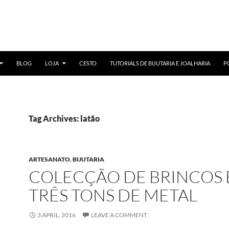
BLOG
LOJA
CESTO
TUTORIALS DE BIJUTARIA E JOALHARIA
P
Tag Archives: latão
ARTESANATO
,
BIJUTARIA
COLECÇÃO DE BRINCOS
TRÊS TONS DE METAL
3 APRIL, 2016
LEAVE A COMMENT