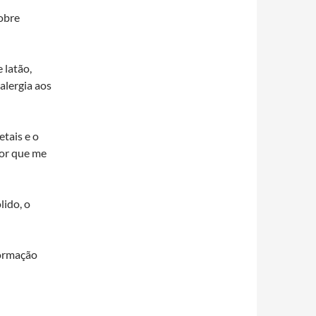
cobre
 latão,
alergia aos
tais e o
cor que me
lido, o
formação