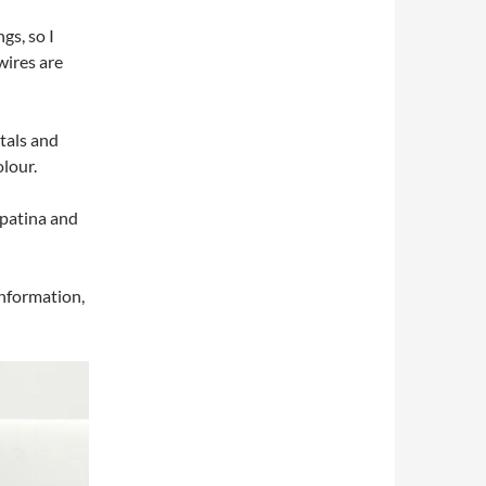
gs, so I
wires are
tals and
olour.
 patina and
information,