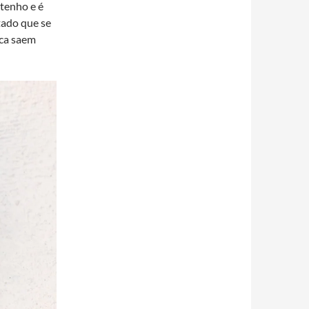
 tenho e é
tado que se
nca saem