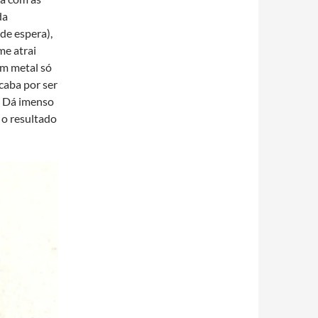
da
de espera),
me atrai
om metal só
aba por ser
. Dá imenso
 o resultado