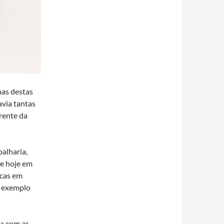
mas destas
avia tantas
rente da
alharia,
 e hoje em
icas em
m exemplo
sa com as