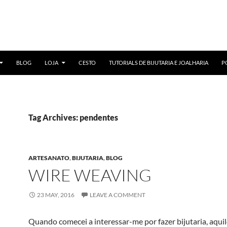
BLOG
LOJA
CESTO
TUTORIALS DE BIJUTARIA E JOALHARIA
P
Tag Archives: pendentes
ARTESANATO
,
BIJUTARIA
,
BLOG
WIRE WEAVING
23 MAY, 2016
LEAVE A COMMENT
Quando comecei a interessar-me por fazer bijutaria, aqui