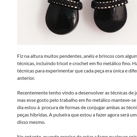
Fiz na altura muitos pendentes, anéis e brincos com algu
técnicas, incluindo tricot e crochet em fio metálico fino. H
técnicas para experimentar que cada peça era única e dife
anterior.
Recentemente tenho vindo a desenvolver as técnicas de jo
mas esse gosto pelo trabalho em fio metálico manteve-se
dia estou à procura de formas de conjugar ambas as técn
peças hibridas. A pulseira que estou a fazer agora será u
disso mesmo.
No entanto, quando preciso de estar a fazer qualquer coi