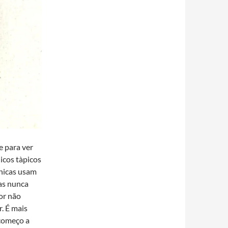
e para ver
cos tà­picos
cnicas usam
as nunca
por não
. É mais
começo a