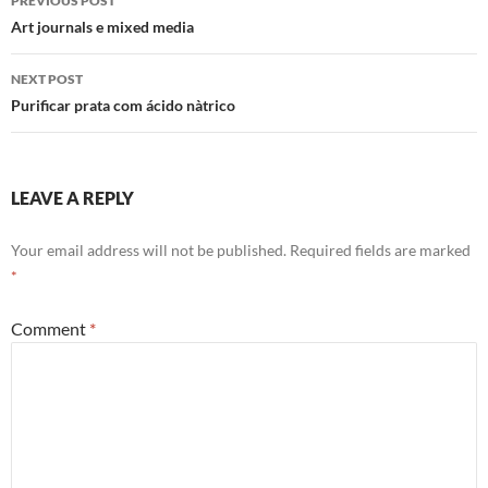
PREVIOUS POST
navigation
Art journals e mixed media
NEXT POST
Purificar prata com ácido nà­trico
LEAVE A REPLY
Your email address will not be published.
Required fields are marked
*
Comment
*