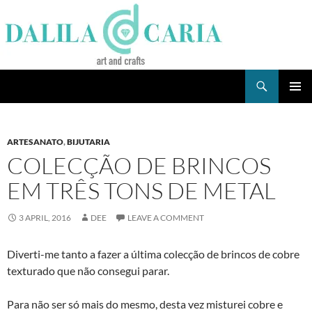
Skip
to
content
Search
Dee's Life
PRIMAR
MENU
ARTESANATO
,
BIJUTARIA
COLECÇÃO DE BRINCOS
EM TRÊS TONS DE METAL
3 APRIL, 2016
DEE
LEAVE A COMMENT
Diverti-me tanto a fazer a última colecção de brincos de cobre
texturado que não consegui parar.
Para não ser só mais do mesmo, desta vez misturei cobre e