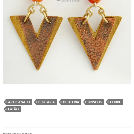
ARTESANATO
BIJUTARIA
BIJUTERIA
BRINCOS
COBRE
LATÃO
Post