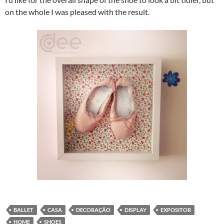
on the whole I was pleased with the result.
BALLET
CASA
DECORAÇÃO
DISPLAY
EXPOSITOR
HOME
SHOES