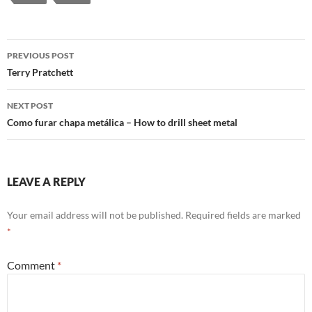
Post
PREVIOUS POST
navigation
Terry Pratchett
NEXT POST
Como furar chapa metálica – How to drill sheet metal
LEAVE A REPLY
Your email address will not be published.
Required fields are marked
*
Comment
*