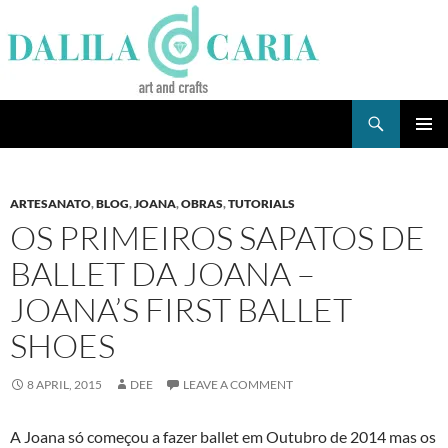
Skip
to
content
Search
Dee's Life
PRIMAR
MENU
ARTESANATO
,
BLOG
,
JOANA
,
OBRAS
,
TUTORIALS
OS PRIMEIROS SAPATOS DE
BALLET DA JOANA –
JOANA’S FIRST BALLET
SHOES
8 APRIL, 2015
DEE
LEAVE A COMMENT
A Joana só começou a fazer ballet em Outubro de 2014 mas os