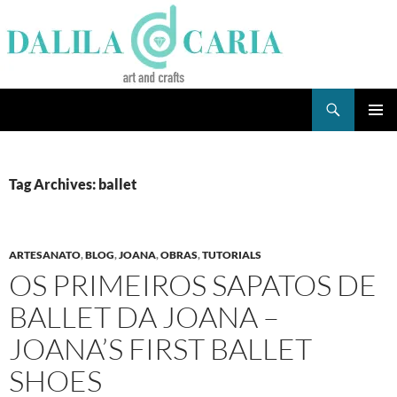
Skip
to
content
Search
Dee's Life
PRIMAR
MENU
Tag Archives: ballet
ARTESANATO
,
BLOG
,
JOANA
,
OBRAS
,
TUTORIALS
OS PRIMEIROS SAPATOS DE
BALLET DA JOANA –
JOANA’S FIRST BALLET
SHOES