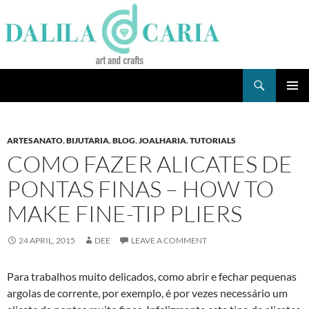
Skip
to
content
Search
Dee's Life
PRIMAR
MENU
ARTESANATO
,
BIJUTARIA
,
BLOG
,
JOALHARIA
,
TUTORIALS
COMO FAZER ALICATES DE
PONTAS FINAS – HOW TO
MAKE FINE-TIP PLIERS
24 APRIL, 2015
DEE
LEAVE A COMMENT
Para trabalhos muito delicados, como abrir e fechar pequenas
argolas de corrente, por exemplo, é por vezes necessário um