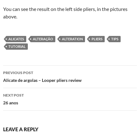
You can see the result on the left side pliers, in the pictures
above.
ALICATES
ALTERAÇÃO
ALTERATION
PLIERS
TIPS
TUTORIAL
Post
PREVIOUS POST
navigation
Alicate de argolas – Looper pliers review
NEXT POST
26 anos
LEAVE A REPLY