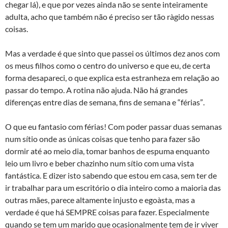
chegar lá), e que por vezes ainda não se sente inteiramente
adulta, acho que também não é preciso ser tão rà­gido nessas
coisas.
Mas a verdade é que sinto que passei os últimos dez anos com
os meus filhos como o centro do universo e que eu, de certa
forma desapareci, o que explica esta estranheza em relação ao
passar do tempo. A rotina não ajuda. Não há grandes
diferenças entre dias de semana, fins de semana e “férias”.
O que eu fantasio com férias! Com poder passar duas semanas
num sí­tio onde as únicas coisas que tenho para fazer são
dormir até ao meio dia, tomar banhos de espuma enquanto
leio um livro e beber chazinho num sí­tio com uma vista
fantástica. E dizer isto sabendo que estou em casa, sem ter de
ir trabalhar para um escritório o dia inteiro como a maioria das
outras mães, parece altamente injusto e egoà­sta, mas a
verdade é que há SEMPRE coisas para fazer. Especialmente
quando se tem um marido que ocasionalmente tem de ir viver