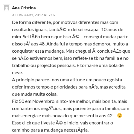
Ana Cristina
3 FEBRUARY, 2017 AT 7:07
De forma diferente, por motivos diferentes mas com
resultados iguais, tambÃ©m deixei escapar 10 anos de
mim. Sei tÃ£o bem o que isso Ã©… consegui mudar parte
disso sÃ³ aos 48. Ainda fui a tempo mas demorou muito a
conquistar essa mudança. Mas cheguei Ã conclusÃ£o que
se nÃ£o estivermos bem, isso reflete-se tb na familia e no
trabalho ou projectos pessoais. E torna-se uma bola de
neve.
A principio parece- nos uma atitude um pouco egoista
defenirmos tempo e prioridades para nÃ³s, mas acredita
que muda muita coisa.
Fiz 50 em Novembro, sinto-me melhor, mais bonita, mais
confiante nos negÃ³cios, mais paciente para a familia, com
mais energia e mais nova do que me sentia aos 42…
Esse click que tiveste Ã© o inicio, vais encontrar o
caminho para a mudança necessÃ¡ria.