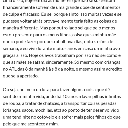
cima disso, hoje em dia as mulheres que não se sustentam
financeiramente sofrem de uma grande dose de sentimentos
de culpa e fracasso. Eu sei porque sinto isso muitas vezes e se
pudesse voltar atrás provavelmente teria feito as coisas de
maneira diferente. Mas por outro lado sei que pelo menos
estou presente para os meus filhos, coisa que a minha mãe
nunca pode fazer porque trabalhava dias, noites e fins de
semana, e eu vivi durante muitos anos em casa da minha avó
graças a isso. Hoje os avós trabalham por isso não sei como é
que as mães se safam, sinceramente. Só mesmo com crianças
no ATL das 8 da manhã à s 8 da noite, e mesmo assim acredito
que seja apertado.
Ou seja, no meio da luta para fazer alguma coisa que dê
sentido à minha vida, ando há 10 anos a lavar pilhas infinitas
de roupa, a tratar de chatices, a transportar coisas pesadas
(crianças, sacos, mochilas, etc) ao ponto de ter desenvolvido
uma tendinite no cotovelo e a sofrer mais pelos filhos do que
pelo que me acontece a mim.