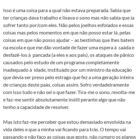
Isso é uma coisa para a qual não estava preparada. Sabia que
ter crianças dava trabalho e lixava o sono mas não sabia que ia
sofrer tanto por/com eles. Não pelos joelhos esfolados e essas
coisas mas pelos momentos em que não posso estar lá, pelas
coisas em que não posso ajudar – as bestinhas que lhes batem
na escola e que me dão vontade de fazer uma espera à saà­da e
desfazê-los à pancada (a eles e aos pais), os ataques de pânico
causados pelo estudo de um programa completamente
inadequado à idade, instituà­do por um ministro da educação
que devia ser preso pelo estrago que fez a uma geração inteira
de crianças deste paà­s, coisas assim. Sofro verdadeiramente
com isso tudo e não sei o que fazer. Tira-me o sono, revolta-me
e faz-me sentir absolutamente inútil perante algo que não
tenho a capacidade de resolver.
Mas isto faz-me perceber que estou demasiado envolvida na
vida deles e que a minha vai ficando para trás. O tempo vai
passando e não faço as coisas que gosto, não cumpro os planos