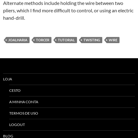
Alternate methods include holding the wire between two
pliers, which I find more difficult to control, or using an electric
hand-drill.
JOALHARIA
TORCER
TUTORIAL
TWISTING
WIRE
LOJA
CESTO
A MINHA CONTA
TERMOS DE USO
LOGOUT
BLOG