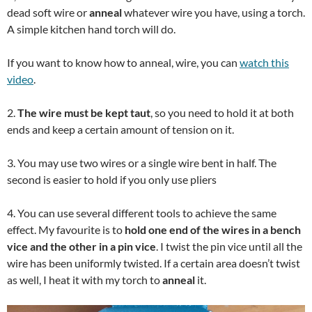
dead soft wire or
anneal
whatever wire you have, using a torch.
A simple kitchen hand torch will do.
If you want to know how to anneal, wire, you can
watch this
video
.
2.
The wire must be kept taut
, so you need to hold it at both
ends and keep a certain amount of tension on it.
3. You may use two wires or a single wire bent in half. The
second is easier to hold if you only use pliers
4. You can use several different tools to achieve the same
effect. My favourite is to
hold one end of the wires in a bench
vice and the other in a pin vice
. I twist the pin vice until all the
wire has been uniformly twisted. If a certain area doesn’t twist
as well, I heat it with my torch to
anneal
it.