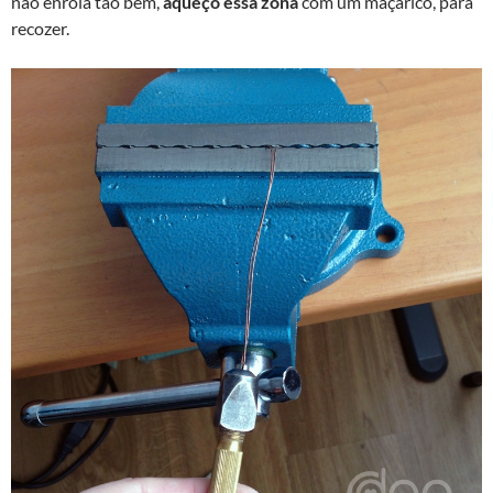
não enrola tão bem,
aqueço essa zona
com um maçarico, para
recozer.