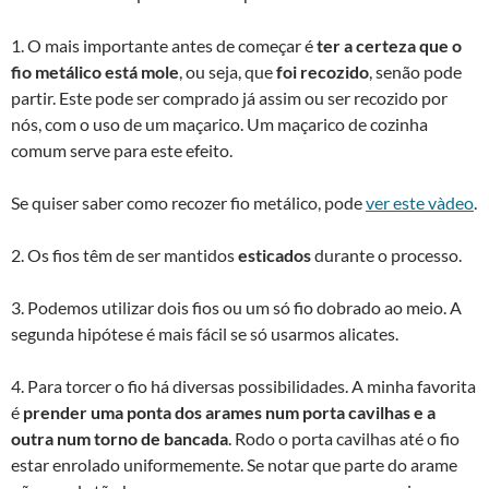
1. O mais importante antes de começar é
ter a certeza que o
fio metálico está mole
, ou seja, que
foi recozido
, senão pode
partir. Este pode ser comprado já assim ou ser recozido por
nós, com o uso de um maçarico. Um maçarico de cozinha
comum serve para este efeito.
Se quiser saber como recozer fio metálico, pode
ver este và­deo
.
2. Os fios têm de ser mantidos
esticados
durante o processo.
3. Podemos utilizar dois fios ou um só fio dobrado ao meio. A
segunda hipótese é mais fácil se só usarmos alicates.
4. Para torcer o fio há diversas possibilidades. A minha favorita
é
prender uma ponta dos arames num porta cavilhas e a
outra num torno de bancada
. Rodo o porta cavilhas até o fio
estar enrolado uniformemente. Se notar que parte do arame