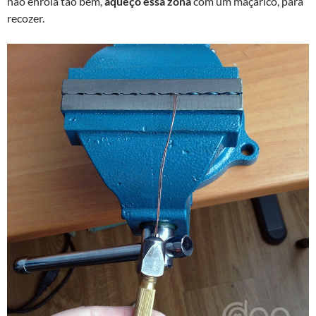
não enrola tão bem,
aqueço essa zona
com um maçarico, para
recozer.