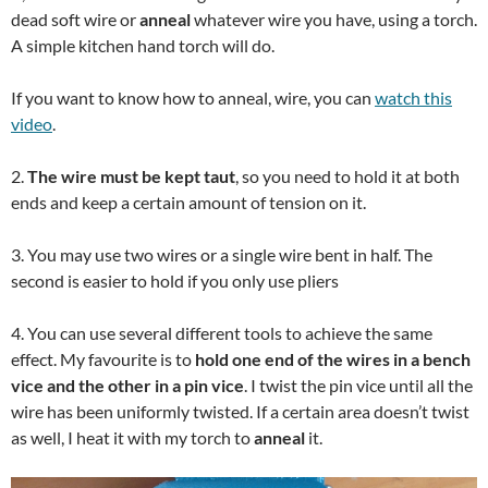
dead soft wire or
anneal
whatever wire you have, using a torch.
A simple kitchen hand torch will do.
If you want to know how to anneal, wire, you can
watch this
video
.
2.
The wire must be kept taut
, so you need to hold it at both
ends and keep a certain amount of tension on it.
3. You may use two wires or a single wire bent in half. The
second is easier to hold if you only use pliers
4. You can use several different tools to achieve the same
effect. My favourite is to
hold one end of the wires in a bench
vice and the other in a pin vice
. I twist the pin vice until all the
wire has been uniformly twisted. If a certain area doesn’t twist
as well, I heat it with my torch to
anneal
it.