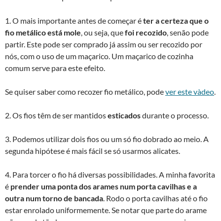
1. O mais importante antes de começar é
ter a certeza que o
fio metálico está mole
, ou seja, que
foi recozido
, senão pode
partir. Este pode ser comprado já assim ou ser recozido por
nós, com o uso de um maçarico. Um maçarico de cozinha
comum serve para este efeito.
Se quiser saber como recozer fio metálico, pode
ver este và­deo
.
2. Os fios têm de ser mantidos
esticados
durante o processo.
3. Podemos utilizar dois fios ou um só fio dobrado ao meio. A
segunda hipótese é mais fácil se só usarmos alicates.
4. Para torcer o fio há diversas possibilidades. A minha favorita
é
prender uma ponta dos arames num porta cavilhas e a
outra num torno de bancada
. Rodo o porta cavilhas até o fio
estar enrolado uniformemente. Se notar que parte do arame