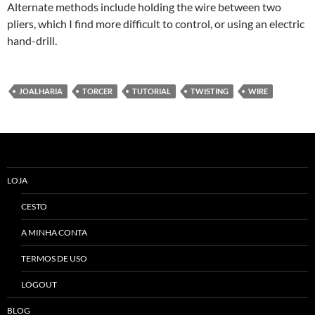
Alternate methods include holding the wire between two
pliers, which I find more difficult to control, or using an electric
hand-drill.
JOALHARIA
TORCER
TUTORIAL
TWISTING
WIRE
LOJA
CESTO
A MINHA CONTA
TERMOS DE USO
LOGOUT
BLOG