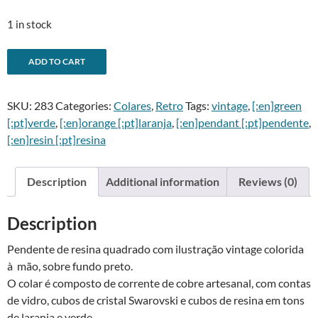
1 in stock
Pendente
A
ADD TO CART
vintage
l
laranja
t
SKU:
283
Categories:
Colares
,
Retro
Tags:
vintage
,
[:en]green
-
e
[:pt]verde
,
[:en]orange [:pt]laranja
,
[:en]pendant [:pt]pendente
,
Orange
r
[:en]resin [:pt]resina
vintage
n
pendant
a
quantity
t
Description
Additional information
Reviews (0)
i
v
Description
e
:
Pendente de resina quadrado com ilustração vintage colorida
à mão, sobre fundo preto.
O colar é composto de corrente de cobre artesanal, com contas
de vidro, cubos de cristal Swarovski e cubos de resina em tons
de laranja e verde.