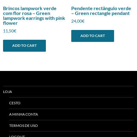
Brincos lampwork verde
Pendente rectângulo verde
com flor rosa – Green
– Green rectangle pendant
lampwork earrings with pink
24,00
€
flower
11,50
€
ADD TO CART
ADD TO CART
LOJA
CESTO
A MINHA CONTA
TERMOS DE USO
LOGOUT