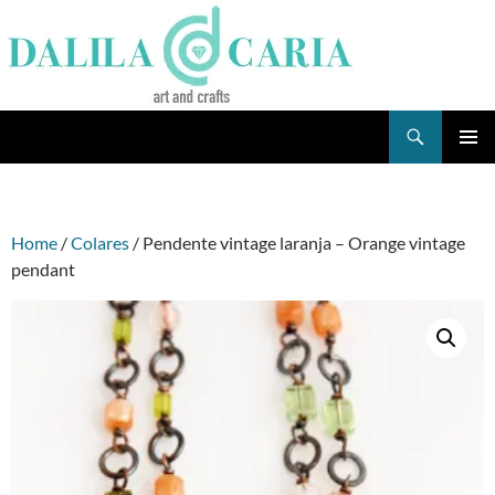
Skip
to
content
Search
Dee's Life
PRIMAR
MENU
Home
/
Colares
/ Pendente vintage laranja – Orange vintage
pendant