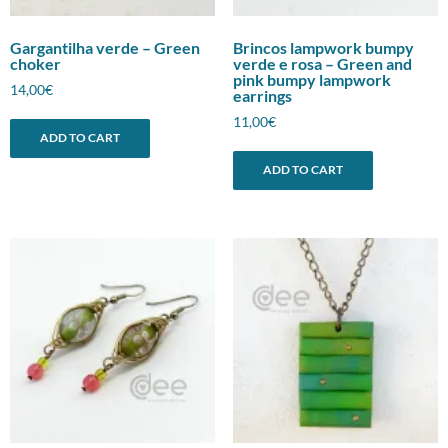
Gargantilha verde – Green
Brincos lampwork bumpy
choker
verde e rosa – Green and
pink bumpy lampwork
14,00
€
earrings
11,00
€
ADD TO CART
ADD TO CART