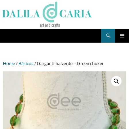
Skip
to
content
Search
Dee's Life
PRIMAR
MENU
Home
/
Básicos
/ Gargantilha verde – Green choker