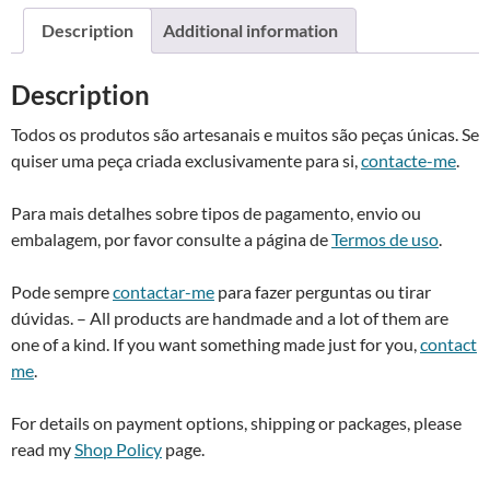
t
Description
Additional information
i
v
Description
e
:
Todos os produtos são artesanais e muitos são peças únicas. Se
quiser uma peça criada exclusivamente para si,
contacte-me
.
Para mais detalhes sobre tipos de pagamento, envio ou
embalagem, por favor consulte a página de
Termos de uso
.
Pode sempre
contactar-me
para fazer perguntas ou tirar
dúvidas. – All products are handmade and a lot of them are
one of a kind. If you want something made just for you,
contact
me
.
For details on payment options, shipping or packages, please
read my
Shop Policy
page.