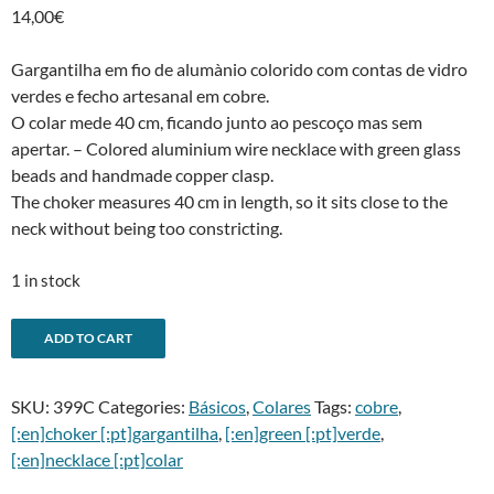
14,00
€
Gargantilha em fio de alumà­nio colorido com contas de vidro
verdes e fecho artesanal em cobre.
O colar mede 40 cm, ficando junto ao pescoço mas sem
apertar. – Colored aluminium wire necklace with green glass
beads and handmade copper clasp.
The choker measures 40 cm in length, so it sits close to the
neck without being too constricting.
1 in stock
Gargantilha
A
ADD TO CART
verde
l
-
t
SKU:
399C
Categories:
Básicos
,
Colares
Tags:
cobre
,
Green
e
[:en]choker [:pt]gargantilha
,
[:en]green [:pt]verde
,
choker
r
[:en]necklace [:pt]colar
quantity
n
a