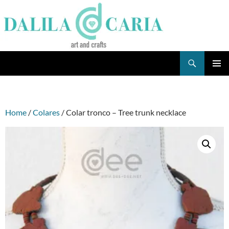
Skip
to
content
Search
Dee's Life
PRIMAR
MENU
Home
/
Colares
/ Colar tronco – Tree trunk necklace