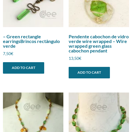
– Green rectangle
Pendente cabochon de vidro
earringsBrincos rectângulo
verde wire wrapped – Wire
verde
wrapped green glass
cabochon pendant
7,50
€
13,50
€
ADD TO CART
ADD TO CART