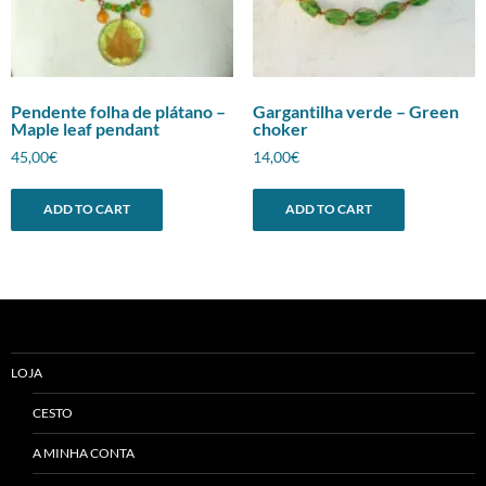
Pendente folha de plátano –
Gargantilha verde – Green
Maple leaf pendant
choker
45,00
€
14,00
€
ADD TO CART
ADD TO CART
LOJA
CESTO
A MINHA CONTA