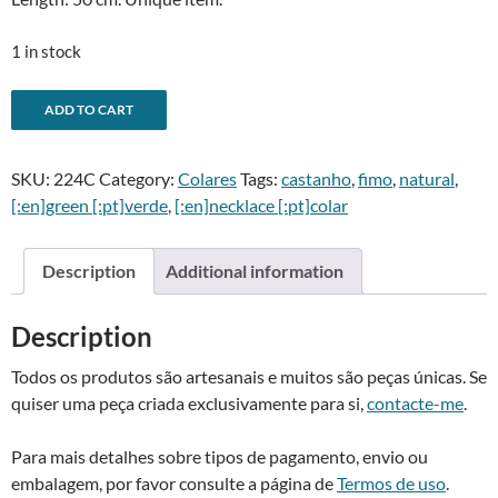
1 in stock
Colar
A
ADD TO CART
tronco
l
-
t
SKU:
224C
Category:
Colares
Tags:
castanho
,
fimo
,
natural
,
Tree
e
[:en]green [:pt]verde
,
[:en]necklace [:pt]colar
trunk
r
necklace
n
quantity
a
Description
Additional information
t
i
Description
v
e
Todos os produtos são artesanais e muitos são peças únicas. Se
:
quiser uma peça criada exclusivamente para si,
contacte-me
.
Para mais detalhes sobre tipos de pagamento, envio ou
embalagem, por favor consulte a página de
Termos de uso
.