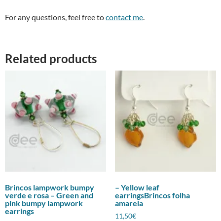
For any questions, feel free to
contact me
.
Related products
Brincos lampwork bumpy
– Yellow leaf
verde e rosa – Green and
earringsBrincos folha
pink bumpy lampwork
amarela
earrings
11,50
€