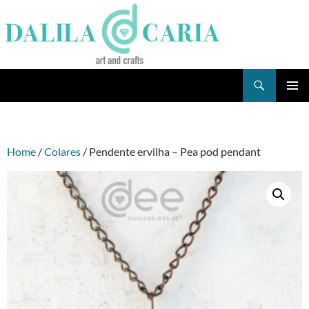
Skip
to
content
Search
Dee's Life
PRIMAR
MENU
Home
/
Colares
/ Pendente ervilha – Pea pod pendant