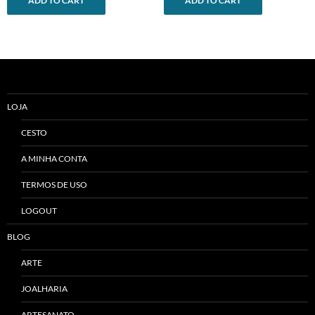
ADD TO CART
ADD TO CART
LOJA
CESTO
A MINHA CONTA
TERMOS DE USO
LOGOUT
BLOG
ARTE
JOALHARIA
ARTESANATO