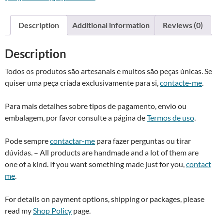
quantity
a
t
Description
Additional information
Reviews (0)
i
v
Description
e
:
Todos os produtos são artesanais e muitos são peças únicas. Se
quiser uma peça criada exclusivamente para si,
contacte-me
.
Para mais detalhes sobre tipos de pagamento, envio ou
embalagem, por favor consulte a página de
Termos de uso
.
Pode sempre
contactar-me
para fazer perguntas ou tirar
dúvidas. – All products are handmade and a lot of them are
one of a kind. If you want something made just for you,
contact
me
.
For details on payment options, shipping or packages, please
read my
Shop Policy
page.