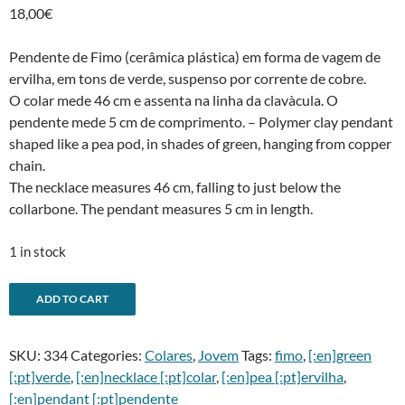
18,00
€
Pendente de Fimo (cerâmica plástica) em forma de vagem de
ervilha, em tons de verde, suspenso por corrente de cobre.
O colar mede 46 cm e assenta na linha da clavà­cula. O
pendente mede 5 cm de comprimento. – Polymer clay pendant
shaped like a pea pod, in shades of green, hanging from copper
chain.
The necklace measures 46 cm, falling to just below the
collarbone. The pendant measures 5 cm in length.
1 in stock
Pendente
A
ADD TO CART
ervilha
l
-
t
SKU:
334
Categories:
Colares
,
Jovem
Tags:
fimo
,
[:en]green
Pea
e
[:pt]verde
,
[:en]necklace [:pt]colar
,
[:en]pea [:pt]ervilha
,
pod
r
[:en]pendant [:pt]pendente
pendant
n