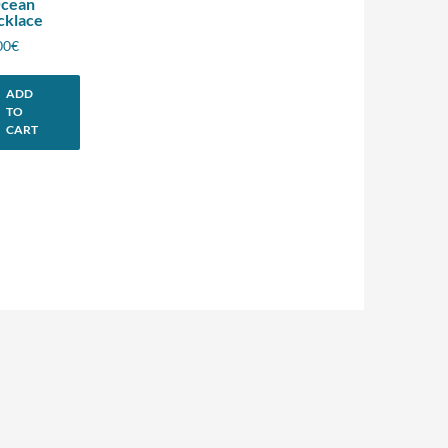
Ocean
cklace
00
€
ADD
TO
CART