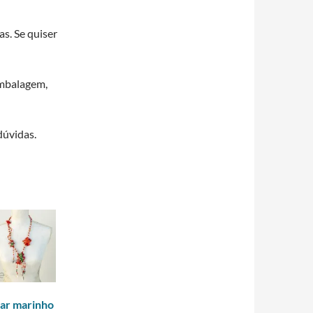
s. Se quiser
embalagem,
dúvidas.
ar marinho