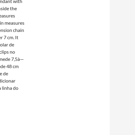
ndant with
nside the
easures
ain measures
ension chain
 7 cm. It
Colar de
clips no
 mede 7,5à—
ede 48 cm
e de
dicionar
 linha do
A