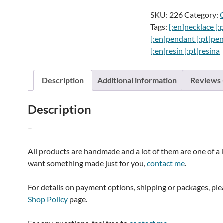
Clip
SKU:
226
Category:
pendantPendente
Tags:
[:en]necklace [:
clips
[:en]pendant [:pt]pe
quantity
[:en]resin [:pt]resina
i
Description
Additional information
Reviews 
Description
:
–
All products are handmade and a lot of them are one of a k
want something made just for you,
contact me
.
For details on payment options, shipping or packages, pl
Shop Policy
page.
For any questions, feel free to
contact me
.