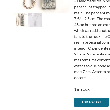
– Handmade resin pe
paper clips trapped i
resin. The pendant m
7,5à—2,5 cm. The ch
48 cm but has an ext
which can add another
falls to the neckline.
resina artesanal com 
interior. O pendente
2,5 cm. A corrente m
mas tem uma corrent
extensão que pode a
mais 7 cm. Assenta na
decote.
1 in stock
-
ADD TO CART
Paper
l