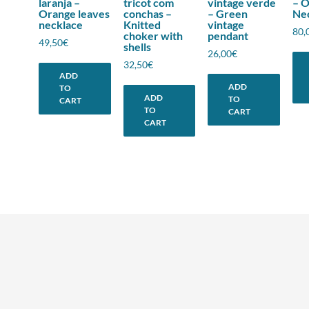
laranja –
tricot com
vintage verde
– 
Orange leaves
conchas –
– Green
Ne
necklace
Knitted
vintage
80,
choker with
pendant
49,50
€
shells
26,00
€
32,50
€
ADD
ADD
TO
ADD
TO
CART
TO
CART
CART