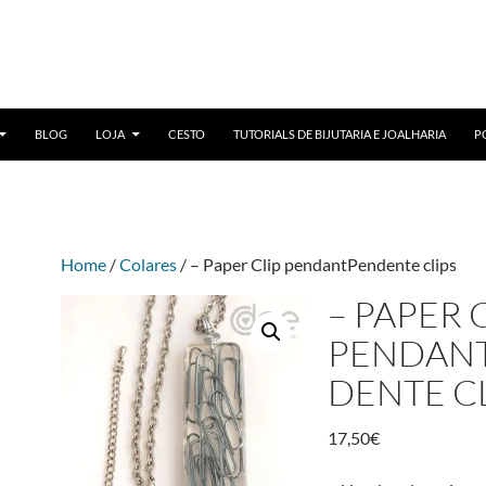
BLOG
LOJA
CESTO
TUTORIALS DE BIJUTARIA E JOALHARIA
P
Home
/
Colares
/ – Paper Clip pendantPendente clips
– PAPER 
PENDAN
DENTE C
17,50
€