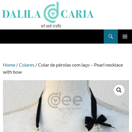
Skip
to
content
Search
Dee's Life
PRIMAR
MENU
Home
/
Colares
/ Colar de pérolas com laço – Pearl necklace
with bow