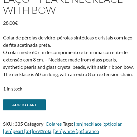
WITH BOW
28,00
€
Colar de pérolas de vidro, pérolas sintéticas e cristais com laço
de fita acetinada preta.
O colar mede 60 cm de comprimento e tem uma corrente de
extensão com 8 cm. – Necklace made from glass pearls,
synthetic pearls and glass crystal beads, with satin ribbon bow.
The necklace is 60 cm long, with an extra 8 cm extension chain.
1 in stock
Colar
A
ADD TO CART
de
l
pérolas
t
SKU:
335
Category:
Colares
Tags:
[:en]necklace [:pt]colar
,
com
e
[:en]pearl [:pt]pÃ©rola
,
[:en]white [:pt]branco
laço
r