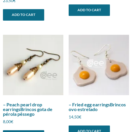
23,50
€
ADD TO CART
ADD TO CART
– Peach pearl drop
– Fried egg earringsBrincos
earringsBrincos gota de
ovo estrelado
pérola pêssego
14,50
€
8,00
€
ADD TO CART