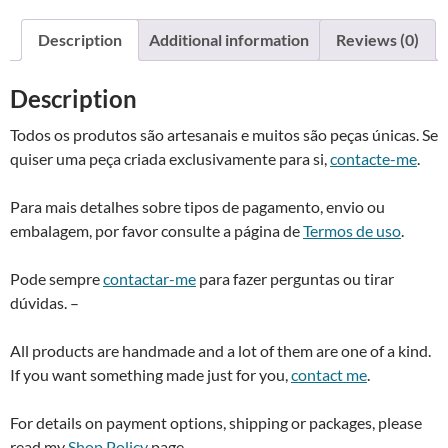
-
n
Pearl
a
Description
Additional information
Reviews (0)
necklace
t
with
i
Description
bow
v
quantity
e
Todos os produtos são artesanais e muitos são peças únicas. Se
:
quiser uma peça criada exclusivamente para si,
contacte-me
.
Para mais detalhes sobre tipos de pagamento, envio ou
embalagem, por favor consulte a página de
Termos de uso
.
Pode sempre
contactar-me
para fazer perguntas ou tirar
dúvidas. –
All products are handmade and a lot of them are one of a kind.
If you want something made just for you,
contact me
.
For details on payment options, shipping or packages, please
read my
Shop Policy
page.