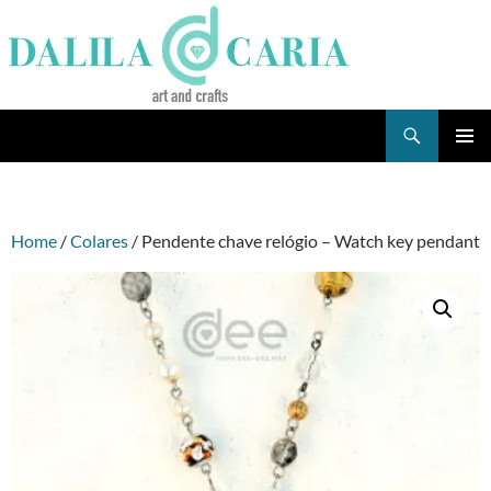
Skip
to
content
Search
Dee's Life
PRIMAR
MENU
Home
/
Colares
/ Pendente chave relógio – Watch key pendant