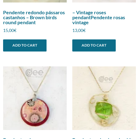
Pendente redondo pássaros
– Vintage roses
castanhos – Brown birds
pendantPendente rosas
round pendant
vintage
15,00
€
13,00
€
ADD TO CART
ADD TO CART