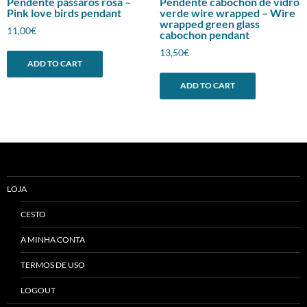
Pendente pássaros rosa –
Pendente cabochon de vidro
Pink love birds pendant
verde wire wrapped – Wire
wrapped green glass
11,00
€
cabochon pendant
13,50
€
ADD TO CART
ADD TO CART
LOJA
CESTO
A MINHA CONTA
TERMOS DE USO
LOGOUT