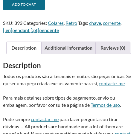
Pendente
A
ADD TO CART
chave
l
relógio
t
SKU:
393
Categories:
Colares
,
Retro
Tags:
chave
,
corrente
,
-
e
[:en]pendant [:pt]pendente
Watch
r
key
n
pendant
a
Description
Additional information
Reviews (0)
quantity
t
i
Description
v
e
Todos os produtos são artesanais e muitos são peças únicas. Se
:
quiser uma peça criada exclusivamente para si,
contacte-me
.
Para mais detalhes sobre tipos de pagamento, envio ou
embalagem, por favor consulte a página de
Termos de uso
.
Pode sempre
contactar-me
para fazer perguntas ou tirar
dúvidas. – All products are handmade and a lot of them are
one of a kind. If you want something made just for you,
contact