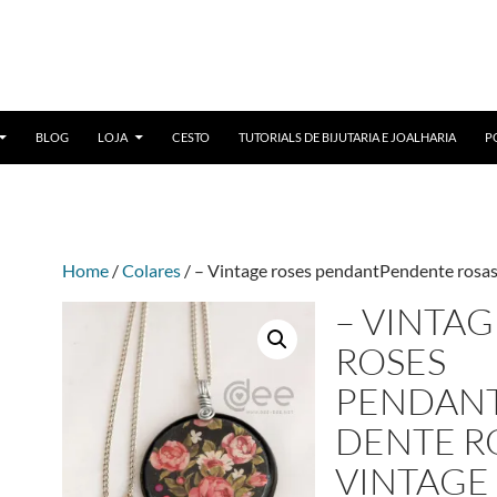
BLOG
LOJA
CESTO
TUTORIALS DE BIJUTARIA E JOALHARIA
P
Home
/
Colares
/ – Vintage roses pendantPendente rosas
– VINTAG
ROSES
PENDAN
DENTE R
VINTAGE