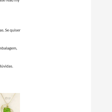
s. Se quiser
embalagem,
dúvidas.