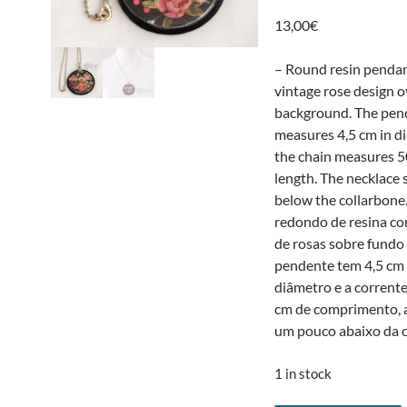
13,00
€
– Round resin penda
vintage rose design o
background. The pen
measures 4,5 cm in d
the chain measures 5
length. The necklace si
below the collarbon
redondo de resina c
de rosas sobre fundo
pendente tem 4,5 cm
diâmetro e a corrent
cm de comprimento, 
um pouco abaixo da cl
1 in stock