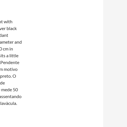
nt with
ver black
dant
iameter and
0 cm in
ts a little
e.Pendente
om motivo
 preto. O
 de
e mede 50
assentando
avà­cula.