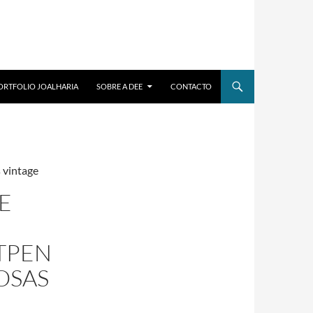
ORTFOLIO JOALHARIA
SOBRE A DEE
CONTACTO
 vintage
E
TPEN
OSAS