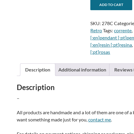
-
ADD TO CART
Vintage
l
roses
SKU:
278C
Categori
pendantPendente
Retro
Tags:
corrente
,
rosas
[:en]pendant [:pt]pe
vintage
[:en]resin [:pt]resina
,
quantity
[:pt]rosas
i
Description
Additional information
Reviews 
:
Description
–
All products are handmade and a lot of them are one of a k
want something made just for you,
contact me
.
For details on payment options, shipping or packages, pl