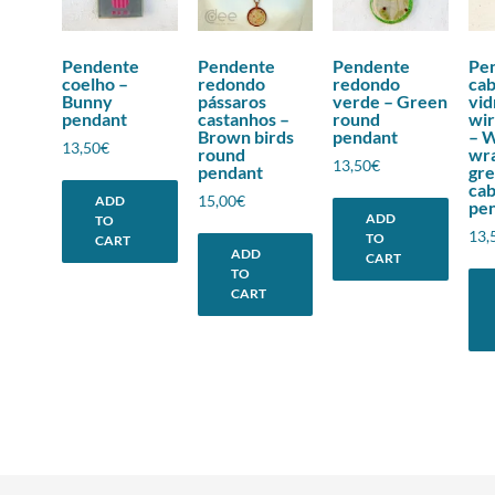
Pendente
Pendente
Pendente
Pe
coelho –
redondo
redondo
ca
Bunny
pássaros
verde – Green
vid
pendant
castanhos –
round
wi
Brown birds
pendant
– 
13,50
€
round
wr
13,50
€
pendant
gre
ca
15,00
€
ADD
pe
ADD
TO
13,
TO
CART
ADD
CART
TO
CART