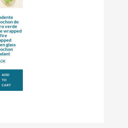
ndente
bochon de
ro verde
re wrapped
Wire
apped
en glass
bochon
ndant
50
€
ADD
TO
CART