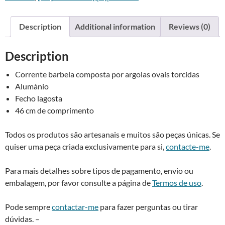
com
n
fecho
a
Description
Additional information
Reviews (0)
lagosta
t
-
i
Description
Aluminium
v
curb
e
Corrente barbela composta por argolas ovais torcidas
chain
:
Alumà­nio
with
Fecho lagosta
lobster
46 cm de comprimento
clasp
quantity
Todos os produtos são artesanais e muitos são peças únicas. Se
quiser uma peça criada exclusivamente para si,
contacte-me
.
Para mais detalhes sobre tipos de pagamento, envio ou
embalagem, por favor consulte a página de
Termos de uso
.
Pode sempre
contactar-me
para fazer perguntas ou tirar
dúvidas. –