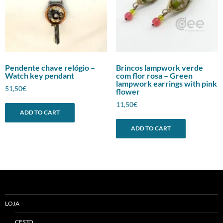
Pendente chave relógio –
Brincos lampwork verde
Watch key pendant
com flor rosa – Green
lampwork earrings with pink
51,50
€
flower
11,50
€
ADD TO CART
ADD TO CART
LOJA
CESTO