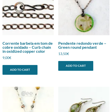
Corrente barbela em tom de
Pendente redondo verde –
cobre oxidado – Curb chain
Green round pendant
in oxidized copper color
13,50
€
9,00
€
ADD TO CART
ADD TO CART