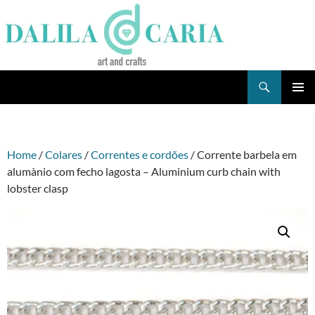
Skip
to
content
Search
Dee's Life
PRIMAR
MENU
Home
/
Colares
/
Correntes e cordões
/ Corrente barbela em
alumà­nio com fecho lagosta – Aluminium curb chain with
lobster clasp