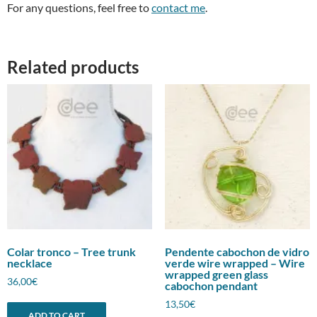
For any questions, feel free to
contact me
.
Related products
Colar tronco – Tree trunk
Pendente cabochon de vidro
necklace
verde wire wrapped – Wire
wrapped green glass
36,00
€
cabochon pendant
13,50
€
ADD TO CART