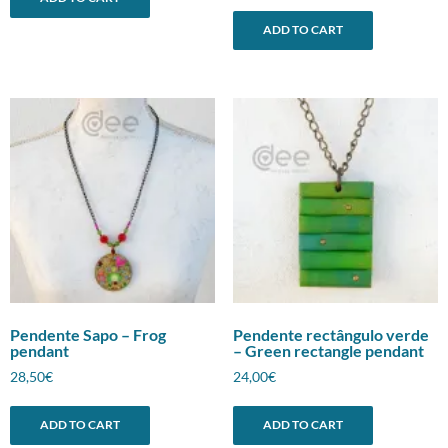
ADD TO CART
Pendente Sapo – Frog
Pendente rectângulo verde
pendant
– Green rectangle pendant
28,50
€
24,00
€
ADD TO CART
ADD TO CART