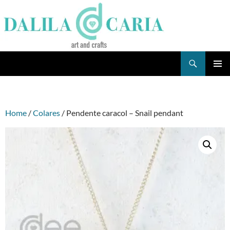
Skip
to
content
Search
Dee's Life
PRIMAR
MENU
Home
/
Colares
/ Pendente caracol – Snail pendant