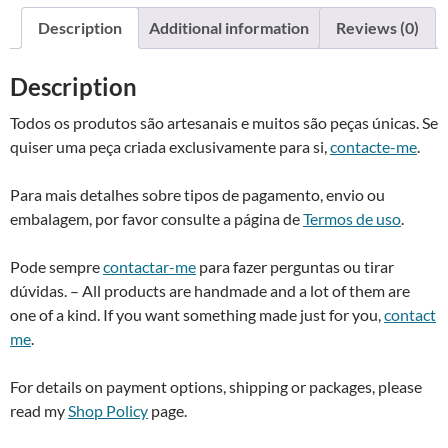
i
Description
Additional information
Reviews (0)
v
e
Description
:
Todos os produtos são artesanais e muitos são peças únicas. Se
quiser uma peça criada exclusivamente para si,
contacte-me
.
Para mais detalhes sobre tipos de pagamento, envio ou
embalagem, por favor consulte a página de
Termos de uso
.
Pode sempre
contactar-me
para fazer perguntas ou tirar
dúvidas. – All products are handmade and a lot of them are
one of a kind. If you want something made just for you,
contact
me
.
For details on payment options, shipping or packages, please
read my
Shop Policy
page.