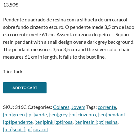
13,50
€
Pendente quadrado de resina com a silhueta de um caracol
sobre fundo cinzento escuro. O pendente mede 3,5 cm de lado
e a corrente mede 61 cm. Assenta na zona do peito. – Square
resin pendant with a snail design over a dark grey background.
The pendant measures 3,5 x 3,5 cm and the silver color chain
measures 61 cm in length. It falls to the bust line.
1 in stock
Pendente
A
ADD TO CART
caracol
l
-
t
SKU:
316C
Categories:
Colares
,
Jovem
Tags:
corrente
,
Snail
e
[:en]green [:pt]verde
,
[:en]grey [:pt]cinzento
,
[:en]pendant
pendant
r
[:pt]pendente
,
[:en]pink [:pt]rosa
,
[:en]resin [:pt]resina
,
quantity
n
[:en]snail [:pt]caracol
a
t