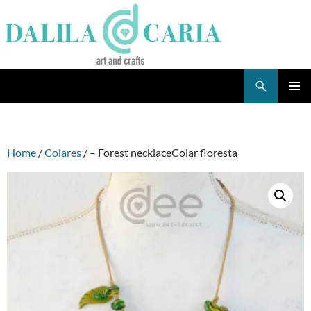
Skip
to
content
Search
Dee's Life
PRIMAR
MENU
Home
/
Colares
/ – Forest necklaceColar floresta