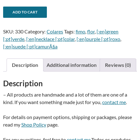
-
A
ADD TO CART
Forest
l
necklaceColar
t
SKU:
330
Category:
Colares
Tags:
fimo
,
flor
,
[:en]green
floresta
e
[:pt]verde
,
[:en]necklace [:pt]colar
,
[:en]purple [:pt]roxo
,
quantity
r
[:en]suede [:pt]camurÃ§a
n
a
t
Description
Additional information
Reviews (0)
i
v
Description
e
:
– All products are handmade and a lot of them are one of a
kind. If you want something made just for you,
contact me
.
For details on payment options, shipping or packages, please
read my
Shop Policy
page.
For any questions, feel free to
contact me
.Todos os produtos