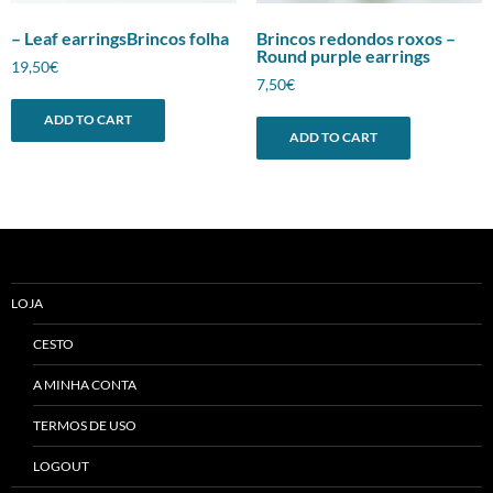
– Leaf earringsBrincos folha
Brincos redondos roxos –
Round purple earrings
19,50
€
7,50
€
ADD TO CART
ADD TO CART
LOJA
CESTO
A MINHA CONTA
TERMOS DE USO
LOGOUT