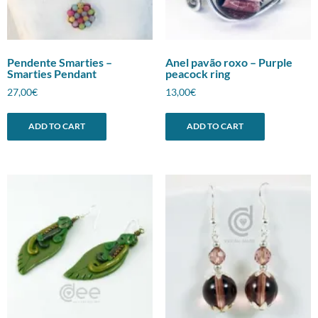
Pendente Smarties –
Anel pavão roxo – Purple
Smarties Pendant
peacock ring
27,00
€
13,00
€
ADD TO CART
ADD TO CART