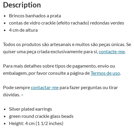
Description
quantity
e
:
Brincos banhados a prata
contas de vidro crackle (efeito rachado) redondas verdes
4 cm de altura
Todos os produtos são artesanais e muitos são peças únicas. Se
quiser uma peça criada exclusivamente para si,
contacte-me
.
Para mais detalhes sobre tipos de pagamento, envio ou
embalagem, por favor consulte a página de
Termos de uso
.
Pode sempre
contactar-me
para fazer perguntas ou tirar
dúvidas. –
Silver plated earrings
green round crackle glass beads
Height: 4 cm (1 1/2 inches)