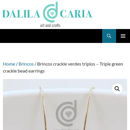
Skip
to
content
Search
Dee's Life
PRIMAR
MENU
Home
/
Brincos
/ Brincos crackle verdes triplos – Triple green
crackle bead earrings