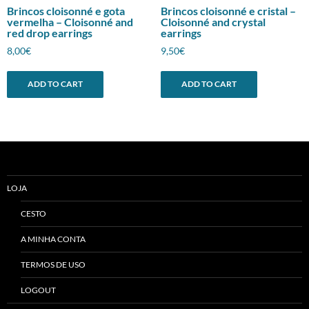
Brincos cloisonné e gota
Brincos cloisonné e cristal –
vermelha – Cloisonné and
Cloisonné and crystal
red drop earrings
earrings
8,00
€
9,50
€
ADD TO CART
ADD TO CART
LOJA
CESTO
A MINHA CONTA
TERMOS DE USO
LOGOUT