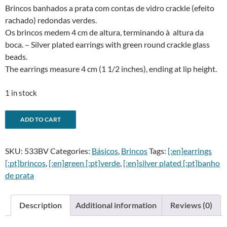
Brincos banhados a prata com contas de vidro crackle (efeito
rachado) redondas verdes.
Os brincos medem 4 cm de altura, terminando à altura da
boca. – Silver plated earrings with green round crackle glass
beads.
The earrings measure 4 cm (1 1/2 inches), ending at lip height.
1 in stock
Brincos
A
ADD TO CART
crackle
l
verdes
t
SKU:
533BV
Categories:
Básicos
,
Brincos
Tags:
[:en]earrings
triplos
e
[:pt]brincos
,
[:en]green [:pt]verde
,
[:en]silver plated [:pt]banho
-
r
de prata
Triple
n
green
a
crackle
t
Description
Additional information
Reviews (0)
bead
i
earrings
v