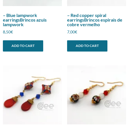
– Blue lampwork
– Red copper spiral
earringsBrincos azuis
earringsBrincos espirais de
lampwork
cobre vermelho
8,50
€
7,00
€
ADD TO CART
ADD TO CART