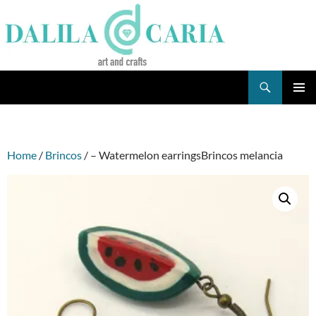
Skip
to
content
Search
Dee's Life
PRIMAR
MENU
Home
/
Brincos
/ – Watermelon earringsBrincos melancia