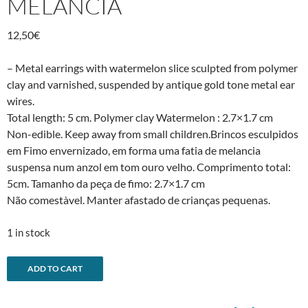
MELANCIA
12,50
€
– Metal earrings with watermelon slice sculpted from polymer
clay and varnished, suspended by antique gold tone metal ear
wires.
Total length: 5 cm. Polymer clay Watermelon : 2.7×1.7 cm
Non-edible. Keep away from small children.Brincos esculpidos
em Fimo envernizado, em forma uma fatia de melancia
suspensa num anzol em tom ouro velho. Comprimento total:
5cm. Tamanho da peça de fimo: 2.7×1.7 cm
Não comestà­vel. Manter afastado de crianças pequenas.
1 in stock
-
A
ADD TO CART
Watermelon
l
earringsBrincos
t