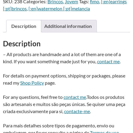
SKU:
238
Categories:
Brincos
,
Jovem
Tags:
fimo
,
[:en]earrings
melancia
e
[:pt]brincos
,
[:en]watermelon [:pt]melancia
quantity
r
n
a
Description
Additional information
t
i
Description
v
e
– All products are handmade and a lot of them are one of a
:
kind. If you want something made just for you,
contact me
.
For details on payment options, shipping or packages, please
read my
Shop Policy
page.
For any questions, feel free to
contact me
.Todos os produtos
são artesanais e muitos são peças únicas. Se quiser uma peça
criada exclusivamente para si,
contacte-me
.
Para mais detalhes sobre tipos de pagamento, envio ou
embalagem, por favor consulte a página de
Termos de uso
.