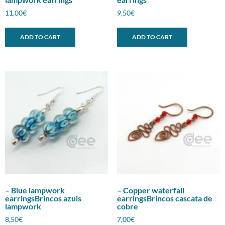
11,00
€
9,50
€
ADD TO CART
ADD TO CART
– Blue lampwork
– Copper waterfall
earringsBrincos azuis
earringsBrincos cascata de
lampwork
cobre
8,50
€
7,00
€