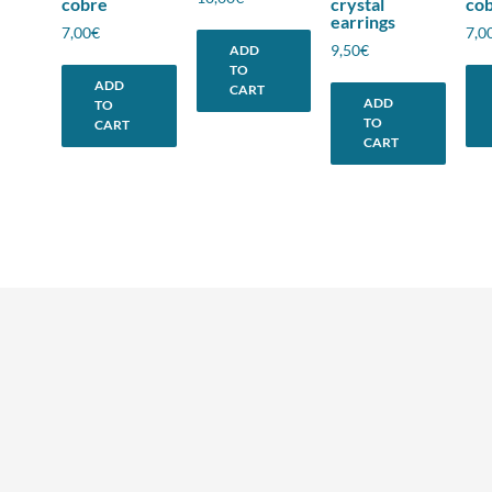
cobre
crystal
co
earrings
7,00
€
7,0
9,50
€
ADD
TO
ADD
CART
ADD
TO
TO
CART
CART