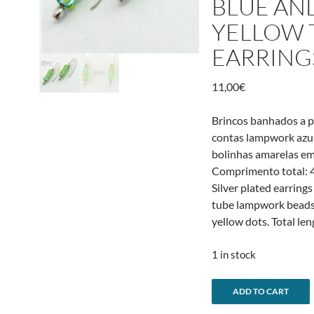
BLUE AN
YELLOW 
EARRING
11,00
€
Brincos banhados a 
contas lampwork azu
bolinhas amarelas em
Comprimento total: 4
Silver plated earrings
tube lampwork beads
yellow dots. Total len
1 in stock
Brincos
ADD TO CART
cilindro
l