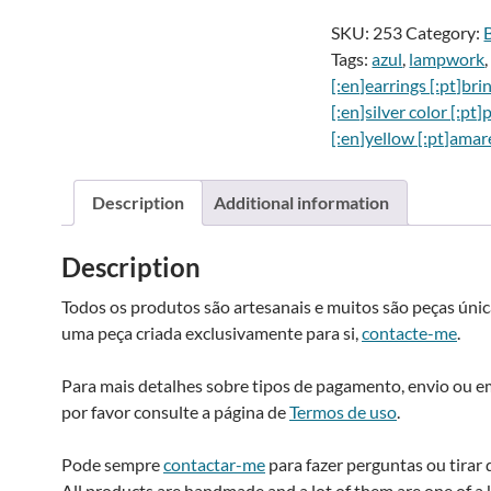
azul
SKU:
253
Category:
e
Tags:
azul
,
lampwork
,
amarelo
[:en]earrings [:pt]bri
-
[:en]silver color [:pt
Blue
[:en]yellow [:pt]amar
and
yellow
i
tube
Description
Additional information
earrings
quantity
:
Description
Todos os produtos são artesanais e muitos são peças única
uma peça criada exclusivamente para si,
contacte-me
.
Para mais detalhes sobre tipos de pagamento, envio ou 
por favor consulte a página de
Termos de uso
.
Pode sempre
contactar-me
para fazer perguntas ou tirar 
All products are handmade and a lot of them are one of a k