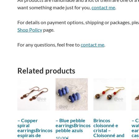
want something made just for you,
contact me
.
For details on payment options, shipping or packages, pl
Shop Policy
page.
For any questions, feel free to
contact me
.
Related products
– Copper
– Blue pebble
Brincos
– 
spiral
earringsBrincos
cloisonné e
wat
earringsBrincos
pebble azuis
cristal –
ear
espirais de
Cloisonné and
cas
10,00
€