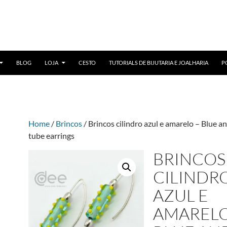
BLOG
LOJA
CESTO
TUTORIALS DE BIJUTARIA E JOALHARIA
P
Home
/
Brincos
/ Brincos cilindro azul e amarelo – Blue a
tube earrings
BRINCOS
CILINDR
AZUL E
AMARELO