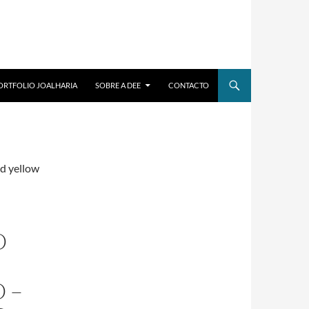
ORTFOLIO JOALHARIA
SOBRE A DEE
CONTACTO
nd yellow
O
 –