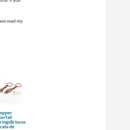
ease read my
Copper
erfall
ringsBrincos
cata de