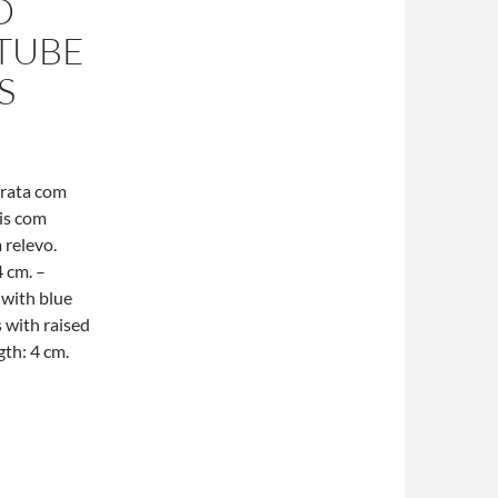
D
TUBE
S
prata com
is com
 relevo.
 cm. –
 with blue
 with raised
gth: 4 cm.
A