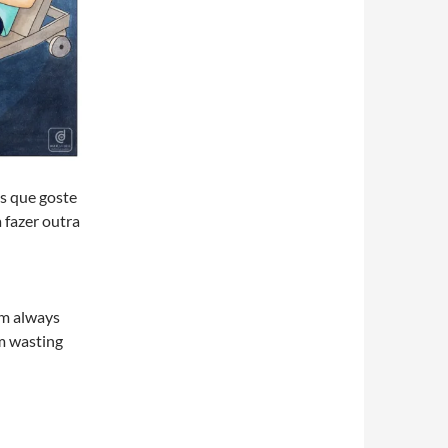
s que goste
 fazer outra
’m always
’m wasting