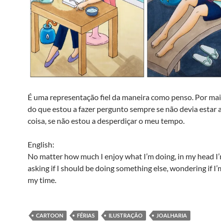
É uma representação fiel da maneira como penso. Por mai
do que estou a fazer pergunto sempre se não devia estar a
coisa, se não estou a desperdiçar o meu tempo.
English:
No matter how much I enjoy what I’m doing, in my head I
asking if I should be doing something else, wondering if I
my time.
CARTOON
FÉRIAS
ILUSTRAÇÃO
JOALHARIA