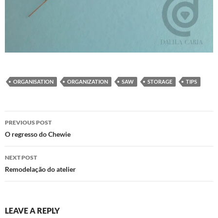
ORGANISATION
ORGANIZATION
SAW
STORAGE
TIPS
Post
PREVIOUS POST
navigation
O regresso do Chewie
NEXT POST
Remodelação do atelier
LEAVE A REPLY