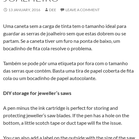
13 JANUARY, 2016
DEE
LEAVE A COMMENT
Uma caneta sem a carga de tinta tem o tamanho ideal para
guardar as serras de joalheiro sem que estas dobrem ou se
partam. Se a caneta tiver um furo na ponta de baixo, um
bocadinho de fita cola resolve o problema.
Também se pode pôr uma etiqueta por fora com o tamanho
das serras que contém. Basta uma tira de papel coberta de fita
cola ou um bocadinho de papel autocolante.
DIY storage for jeweller’s saws
A pen minus the ink cartridge is perfect for storing and
protecting jeweller’s saw blades. If the pen has a hole on the
bottom, a little scotch tape or duct tape will fix the issue.
You can also add a label on the outside with the size of the saw