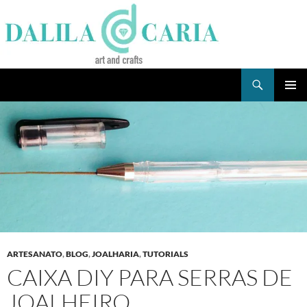
Skip
to
content
Search
Dee's Life
PRIMAR
MENU
ARTESANATO
,
BLOG
,
JOALHARIA
,
TUTORIALS
CAIXA DIY PARA SERRAS DE
JOALHEIRO