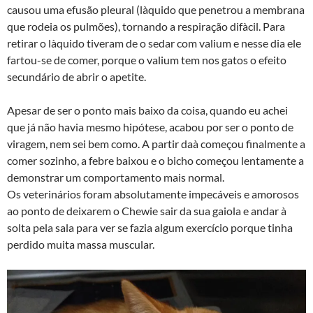
causou uma efusão pleural (là­quido que penetrou a membrana
que rodeia os pulmões), tornando a respiração difà­cil. Para
retirar o là­quido tiveram de o sedar com valium e nesse dia ele
fartou-se de comer, porque o valium tem nos gatos o efeito
secundário de abrir o apetite.
Apesar de ser o ponto mais baixo da coisa, quando eu achei
que já não havia mesmo hipótese, acabou por ser o ponto de
viragem, nem sei bem como. A partir daà­ começou finalmente a
comer sozinho, a febre baixou e o bicho começou lentamente a
demonstrar um comportamento mais normal.
Os veterinários foram absolutamente impecáveis e amorosos
ao ponto de deixarem o Chewie sair da sua gaiola e andar à
solta pela sala para ver se fazia algum exercí­cio porque tinha
perdido muita massa muscular.