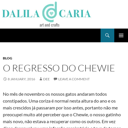
Skip
to
content
Search
Dee's Life
PRIMAR
MENU
BLOG
O REGRESSO DO CHEWIE
8 JANUARY, 2016
DEE
LEAVE A COMMENT
No mês de novembro os nossos gatos andaram todos
constipados. Uma coriza é normal nesta altura do ano e os
mais crescidos já passaram por isso antes, portanto não me
preocupei muito até perceber que o Chewie, o nosso gatinho
mais novo, não estava a recuperar como os outros. Em vez