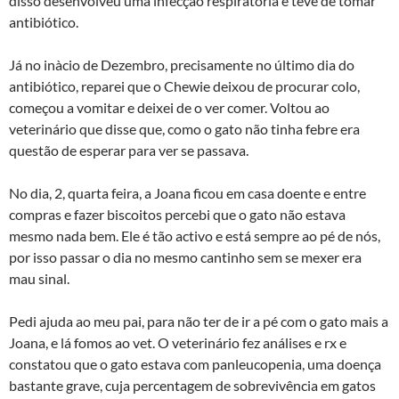
disso desenvolveu uma infecção respiratória e teve de tomar
antibiótico.
Já no inà­cio de Dezembro, precisamente no último dia do
antibiótico, reparei que o Chewie deixou de procurar colo,
começou a vomitar e deixei de o ver comer. Voltou ao
veterinário que disse que, como o gato não tinha febre era
questão de esperar para ver se passava.
No dia, 2, quarta feira, a Joana ficou em casa doente e entre
compras e fazer biscoitos percebi que o gato não estava
mesmo nada bem. Ele é tão activo e está sempre ao pé de nós,
por isso passar o dia no mesmo cantinho sem se mexer era
mau sinal.
Pedi ajuda ao meu pai, para não ter de ir a pé com o gato mais a
Joana, e lá fomos ao vet. O veterinário fez análises e rx e
constatou que o gato estava com panleucopenia, uma doença
bastante grave, cuja percentagem de sobrevivência em gatos