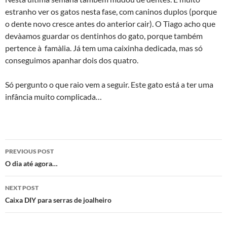
estranho ver os gatos nesta fase, com caninos duplos (porque
o dente novo cresce antes do anterior cair). O Tiago acho que
devà­amos guardar os dentinhos do gato, porque também
pertence à famà­lia. Já tem uma caixinha dedicada, mas só
conseguimos apanhar dois dos quatro.
Só pergunto o que raio vem a seguir. Este gato está a ter uma
infância muito complicada…
Post
PREVIOUS POST
navigation
O dia até agora…
NEXT POST
Caixa DIY para serras de joalheiro