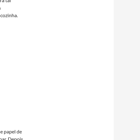
a tal
m
cozinha.
e papel de
par. Depois