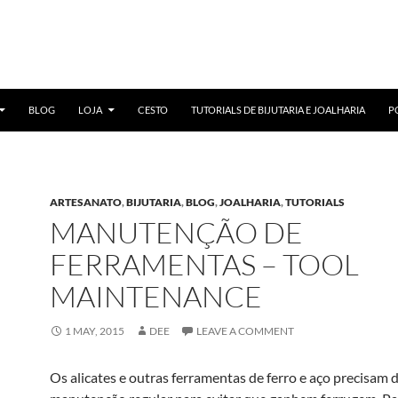
BLOG
LOJA
CESTO
TUTORIALS DE BIJUTARIA E JOALHARIA
P
ARTESANATO
,
BIJUTARIA
,
BLOG
,
JOALHARIA
,
TUTORIALS
MANUTENÇÃO DE
FERRAMENTAS – TOOL
MAINTENANCE
1 MAY, 2015
DEE
LEAVE A COMMENT
Os alicates e outras ferramentas de ferro e aço precisam