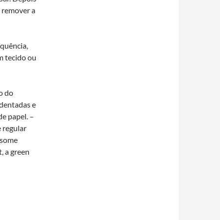
a remover a
quência,
m tecido ou
o do
 dentadas e
de papel. –
 regular
d some
t, a green