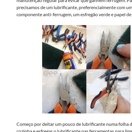
manutenção regular para evitar que ganhem ferrugem. Par
precisamos de um lubrificante, preferencialmente com u
componente anti-ferrugem, um esfregão verde e papel de 
Começo por deitar um pouco de lubrificante numa folha d
cozinha e esfregar o lubrificante nas ferramentas para lim