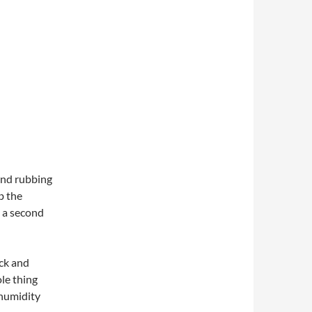
 and rubbing
ub the
n a second
ock and
ole thing
 humidity