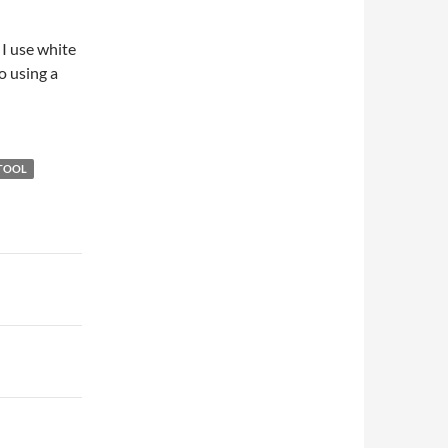
 I use white
so using a
TOOL