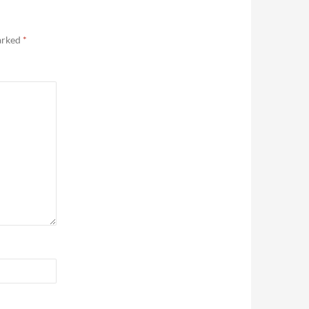
marked
*