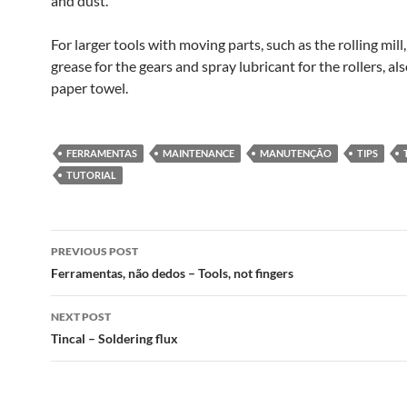
and dust.
For larger tools with moving parts, such as the rolling mill,
grease for the gears and spray lubricant for the rollers, al
paper towel.
FERRAMENTAS
MAINTENANCE
MANUTENÇÃO
TIPS
TUTORIAL
Post
PREVIOUS POST
navigation
Ferramentas, não dedos – Tools, not fingers
NEXT POST
Tincal – Soldering flux