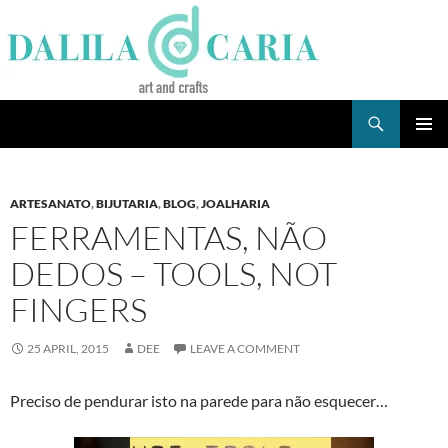
Skip
to
content
Search
Dee's Life
PRIMAR
MENU
ARTESANATO
,
BIJUTARIA
,
BLOG
,
JOALHARIA
FERRAMENTAS, NÃO
DEDOS – TOOLS, NOT
FINGERS
25 APRIL, 2015
DEE
LEAVE A COMMENT
Preciso de pendurar isto na parede para não esquecer…