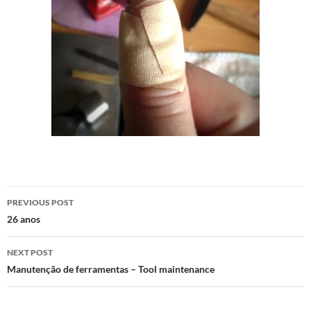
Post
PREVIOUS POST
navigation
26 anos
NEXT POST
Manutenção de ferramentas – Tool maintenance