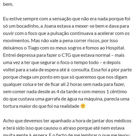
bem.
Eu estive sempre com a sensação que não era nada porque foi
só um bocadinho, a Joana estava a mexer-se bem e dava para
ouvir com o foco que a pulsação continuava a acelerar com os
movimentos. Mas não vale a pena correr riscos, por isso
deixámos o Tiago com os meus sogros e fomos ao Hospital.
Entrei depressa para fazer o CTG que estava normal – mais
uma vez a ter que segurar o foco o tempo todo – e depois
voltei para a sala de espera até à consulta. Essa foi a pior parte
porque chega um ponto em que só queremos que nos digam
qualquer coisa e ter de ficar ali 2 horas sem nada para fazer,
sem comer nada desde as 4 da tarde e com menos 1 cêntimo
do que custava uma garrafa de água na máquina, parecia uma
tortura maior do que foi na realidade
Acho que devemos ter apanhado a hora de jantar dos médicos
e terá sido isso que causou o atraso porque até nem estava
muita gente à espera. E o facto de me lembrar o que me levou