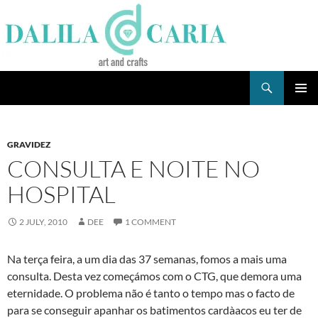
Skip
to
content
Search
Dee's Life
PRIMAR
MENU
GRAVIDEZ
CONSULTA E NOITE NO
HOSPITAL
2 JULY, 2010
DEE
1 COMMENT
Na terça feira, a um dia das 37 semanas, fomos a mais uma
consulta. Desta vez começámos com o CTG, que demora uma
eternidade. O problema não é tanto o tempo mas o facto de
para se conseguir apanhar os batimentos cardà­acos eu ter de