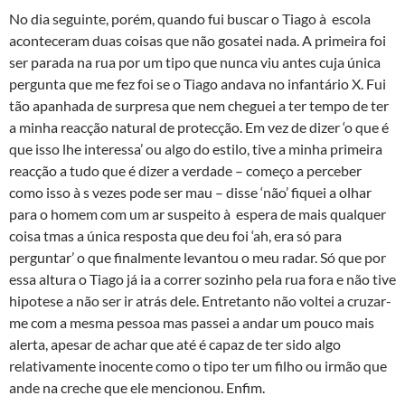
No dia seguinte, porém, quando fui buscar o Tiago à escola
aconteceram duas coisas que não gosatei nada. A primeira foi
ser parada na rua por um tipo que nunca viu antes cuja única
pergunta que me fez foi se o Tiago andava no infantário X. Fui
tão apanhada de surpresa que nem cheguei a ter tempo de ter
a minha reacção natural de protecção. Em vez de dizer ‘o que é
que isso lhe interessa’ ou algo do estilo, tive a minha primeira
reacção a tudo que é dizer a verdade – começo a perceber
como isso à s vezes pode ser mau – disse ‘não’ fiquei a olhar
para o homem com um ar suspeito à espera de mais qualquer
coisa tmas a única resposta que deu foi ‘ah, era só para
perguntar’ o que finalmente levantou o meu radar. Só que por
essa altura o Tiago já ia a correr sozinho pela rua fora e não tive
hipotese a não ser ir atrás dele. Entretanto não voltei a cruzar-
me com a mesma pessoa mas passei a andar um pouco mais
alerta, apesar de achar que até é capaz de ter sido algo
relativamente inocente como o tipo ter um filho ou irmão que
ande na creche que ele mencionou. Enfim.