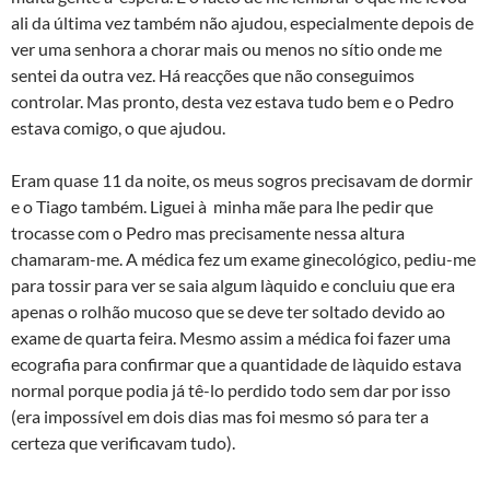
ali da última vez também não ajudou, especialmente depois de
ver uma senhora a chorar mais ou menos no sí­tio onde me
sentei da outra vez. Há reacções que não conseguimos
controlar. Mas pronto, desta vez estava tudo bem e o Pedro
estava comigo, o que ajudou.
Eram quase 11 da noite, os meus sogros precisavam de dormir
e o Tiago também. Liguei à minha mãe para lhe pedir que
trocasse com o Pedro mas precisamente nessa altura
chamaram-me. A médica fez um exame ginecológico, pediu-me
para tossir para ver se saia algum là­quido e concluiu que era
apenas o rolhão mucoso que se deve ter soltado devido ao
exame de quarta feira. Mesmo assim a médica foi fazer uma
ecografia para confirmar que a quantidade de là­quido estava
normal porque podia já tê-lo perdido todo sem dar por isso
(era impossível em dois dias mas foi mesmo só para ter a
certeza que verificavam tudo).