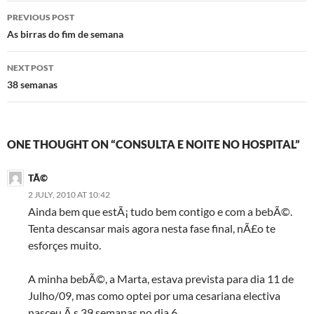
Post
PREVIOUS POST
navigation
As birras do fim de semana
NEXT POST
38 semanas
ONE THOUGHT ON “CONSULTA E NOITE NO HOSPITAL”
TÃ©
2 JULY, 2010 AT 10:42
Ainda bem que estÃ¡ tudo bem contigo e com a bebÃ©.
Tenta descansar mais agora nesta fase final, nÃ£o te
esforçes muito.
A minha bebÃ©, a Marta, estava prevista para dia 11 de
Julho/09, mas como optei por uma cesariana electiva
nasceu Ã s 39 semanas no dia 6.