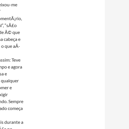
deixou-me
”
omentÃ¡rio,
”, “sÃ£o
dade Ã© que
a cabeça e
 o que aÃ­
assim: Teve
mpo e agora
sa e
 qualquer
omer e
igir
undo. Sempre
iado começa
is durante a
Ã£e no