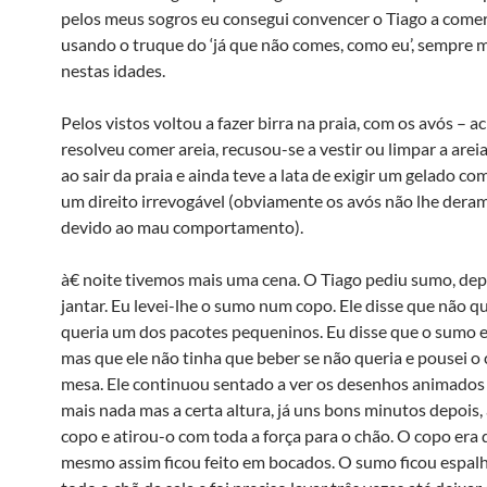
pelos meus sogros eu consegui convencer o Tiago a comer
usando o truque do ‘já que não comes, como eu’, sempre m
nestas idades.
Pelos vistos voltou a fazer birra na praia, com os avós – a
resolveu comer areia, recusou-se a vestir ou limpar a arei
ao sair da praia e ainda teve a lata de exigir um gelado co
um direito irrevogável (obviamente os avós não lhe dera
devido ao mau comportamento).
à€ noite tivemos mais uma cena. O Tiago pediu sumo, dep
jantar. Eu levei-lhe o sumo num copo. Ele disse que não qu
queria um dos pacotes pequeninos. Eu disse que o sumo
mas que ele não tinha que beber se não queria e pousei o
mesa. Ele continuou sentado a ver os desenhos animados
mais nada mas a certa altura, já uns bons minutos depois,
copo e atirou-o com toda a força para o chão. O copo era d
mesmo assim ficou feito em bocados. O sumo ficou espal