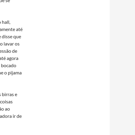
 de se
 hall,
damente até
e disse que
o lavar os
sessão de
 até agora
m bocado
he o pijama
birras e
 coisas
ão ao
adora ir de