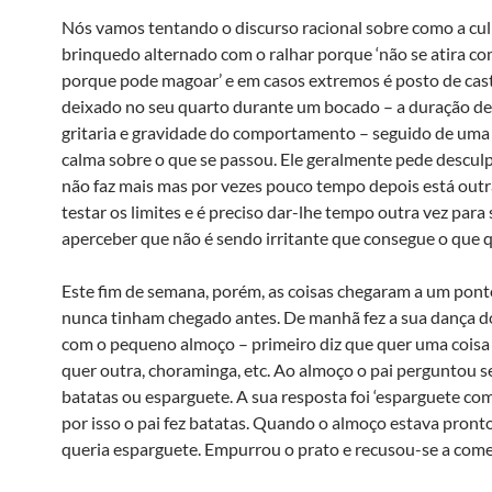
Nós vamos tentando o discurso racional sobre como a cul
brinquedo alternado com o ralhar porque ‘não se atira co
porque pode magoar’ e em casos extremos é posto de casti
deixado no seu quarto durante um bocado – a duração d
gritaria e gravidade do comportamento – seguido de uma
calma sobre o que se passou. Ele geralmente pede desculp
não faz mais mas por vezes pouco tempo depois está outr
testar os limites e é preciso dar-lhe tempo outra vez para 
aperceber que não é sendo irritante que consegue o que q
Este fim de semana, porém, as coisas chegaram a um pon
nunca tinham chegado antes. De manhã fez a sua dança 
com o pequeno almoço – primeiro diz que quer uma coisa 
quer outra, choraminga, etc. Ao almoço o pai perguntou se
batatas ou esparguete. A sua resposta foi ‘esparguete com
por isso o pai fez batatas. Quando o almoço estava pronto
queria esparguete. Empurrou o prato e recusou-se a come