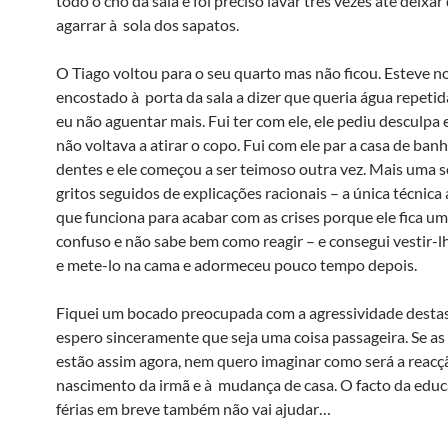
todo o chõ da sala e foi preciso lavar três vezes até deixar
agarrar à sola dos sapatos.
O Tiago voltou para o seu quarto mas não ficou. Esteve no
encostado à porta da sala a dizer que queria água repeti
eu não aguentar mais. Fui ter com ele, ele pediu desculpa 
não voltava a atirar o copo. Fui com ele par a casa de banh
dentes e ele começou a ser teimoso outra vez. Mais uma 
gritos seguidos de explicações racionais – a única técnica
que funciona para acabar com as crises porque ele fica u
confuso e não sabe bem como reagir – e consegui vestir-l
e mete-lo na cama e adormeceu pouco tempo depois.
Fiquei um bocado preocupada com a agressividade destas 
espero sinceramente que seja uma coisa passageira. Se as
estão assim agora, nem quero imaginar como será a reacç
nascimento da irmã e à mudança de casa. O facto da educ
férias em breve também não vai ajudar…