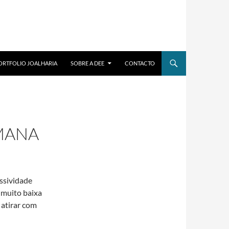
ORTFOLIO JOALHARIA
SOBRE A DEE
CONTACTO
EMANA
essividade
 muito baixa
 atirar com