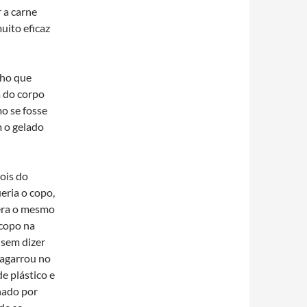
 a carne
uito eficaz
cho que
a do corpo
mo se fosse
m o gelado
ois do
eria o copo,
 era o mesmo
 copo na
 sem dizer
 agarrou no
e plástico e
hado por