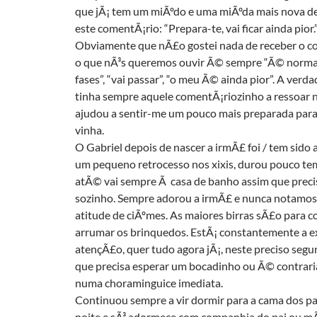
que jÃ¡ tem um miÃºdo e uma miÃºda mais nova 
este comentÃ¡rio: “Prepara-te, vai ficar ainda pior.
Obviamente que nÃ£o gostei nada de receber o c
o que nÃ³s queremos ouvir Ã© sempre “Ã© normal
fases”, “vai passar”, “o meu Ã© ainda pior”. A ver
tinha sempre aquele comentÃ¡riozinho a ressoar n
ajudou a sentir-me um pouco mais preparada para
vinha.
O Gabriel depois de nascer a irmÃ£ foi / tem sido 
um pequeno retrocesso nos xixis, durou pouco te
atÃ© vai sempre Ã casa de banho assim que preci
sozinho. Sempre adorou a irmÃ£ e nunca notamos
atitude de ciÃºmes. As maiores birras sÃ£o para c
arrumar os brinquedos. EstÃ¡ constantemente a ex
atençÃ£o, quer tudo agora jÃ¡, neste preciso seg
que precisa esperar um bocadinho ou Ã© contrar
numa choraminguice imediata.
Continuou sempre a vir dormir para a cama dos pa
noite e sÃ³ adormece com companhia do pai ou m