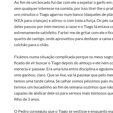
Ao fim de um bocado fui dar com ele a espetar o garfo em 
sem qualquer interesse na comida, por isso tirei-lhe o pr
uns minutos o Tiago agarrou num banco (daqueles de plá
IKEA para crianças) e atirou-o com toda a força. Os pés s
deles passou por mim mesmo a razar e o Tiago lá estava 
extremamente satisfeito. Fartei-me de gritar com ele e fi
quarto de castigo, onde aproveitou para desfazer a cama e
colchão para o chão.
Ficámos numa situação complicada porque os meus sogr
ficado de vir buscar o Tiago depois do almoço e ele nem
merecia ir passear. Era uma luta entre disciplina e egoà­s
smo ganhou, claro. Que se lixe, vai lá passear que pelo m
temos uma tarde calma. Se calhar somos péssimos pais ma
termos um bocadinho ao fim de semana sozinhos que nã
capazes de abdicar dele só para sermos mais teimosos qu
filho de 3 anos.
O Pedro conseguiu que o Tiago se vestisse e enquanto e