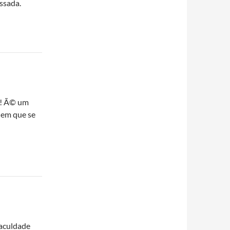
ssada.
s!! Ã© um
 em que se
faculdade