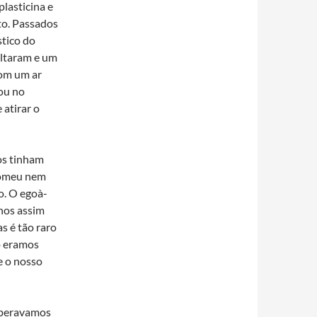
plasticina e
ato. Passados
stico do
altaram e um
com um ar
cou no
 atirar o
os tinham
 comeu nem
mo. O egoà­
enos assim
s é tão raro
o eramos
e o nosso
speravamos