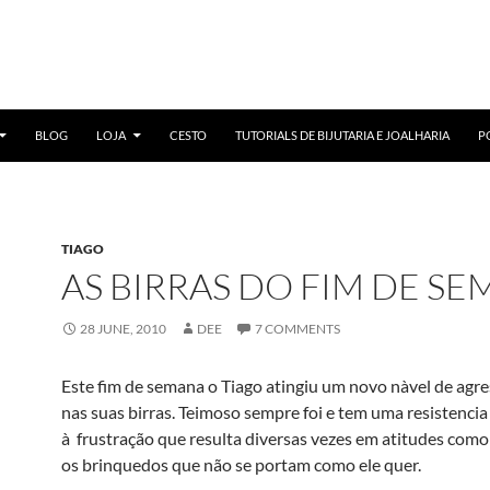
BLOG
LOJA
CESTO
TUTORIALS DE BIJUTARIA E JOALHARIA
P
TIAGO
AS BIRRAS DO FIM DE S
28 JUNE, 2010
DEE
7 COMMENTS
Este fim de semana o Tiago atingiu um novo nà­vel de agr
nas suas birras. Teimoso sempre foi e tem uma resistencia
à frustração que resulta diversas vezes em atitudes como
os brinquedos que não se portam como ele quer.