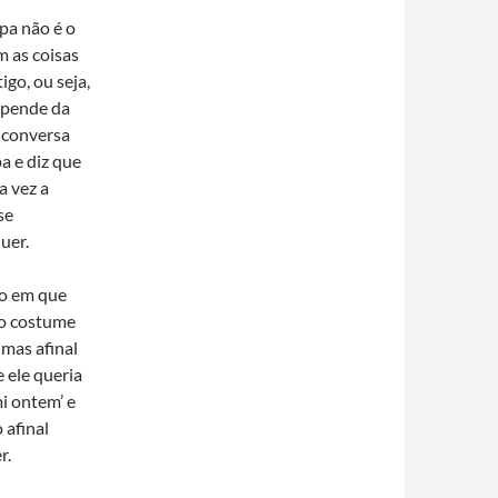
pa não é o
m as coisas
go, ou seja,
epende da
 conversa
a e diz que
a vez a
se
uer.
to em que
do costume
mas afinal
 ele queria
i ontem’ e
 afinal
r.