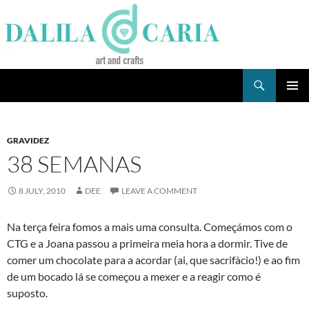
Skip
to
content
Search
Dee's Life
PRIMAR
MENU
GRAVIDEZ
38 SEMANAS
8 JULY, 2010
DEE
LEAVE A COMMENT
Na terça feira fomos a mais uma consulta. Começámos com o
CTG e a Joana passou a primeira meia hora a dormir. Tive de
comer um chocolate para a acordar (ai, que sacrifà­cio!) e ao fim
de um bocado lá se começou a mexer e a reagir como é
suposto.