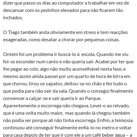
dizer que passo os dias ao computador a trabalhar em vez de
descansar com os pezinhos elevados para não ficarem tão
inchados.
O Tiago também anda obviamente em stress e tem reacções
exageradas, como desatar a chorar por pequenas coisas.
Ontem foi um problema ir buscá-lo à escola. Quando me viu
foi-se esconder num canto e não queria sair. Acabei por ter que
lhe pegar ao colo, algo não muito aconselhável nesta fase, e
mesmo assim ainda passei por um quarto de hora de birra em
que chorou, tirou os sapatos, deitou-se no chão e fez tudo o
que podia para não sair da sala. Quando o consegui finalmente
convencer a calçar-se e sair queria ir ao Parque.
Aparentemente o escorrega não chegava. Levei-o ao relvado,
que é uma volta muito maior, mas quando lá chegou também
não podia ser porque ali não tinha escorrega. Enfim, a teimosia
continuou até conseguir finalmente enfiá-lo no metro e voltar
para casa depois de ter que ir com ele a um café beber água – a