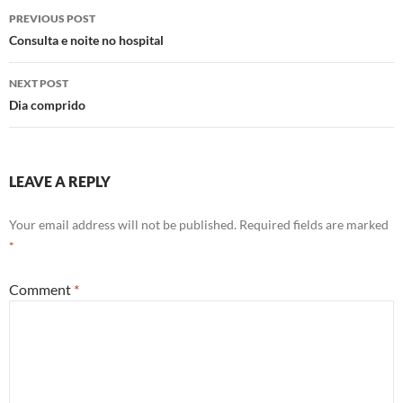
Post
PREVIOUS POST
navigation
Consulta e noite no hospital
NEXT POST
Dia comprido
LEAVE A REPLY
Your email address will not be published.
Required fields are marked
*
Comment
*