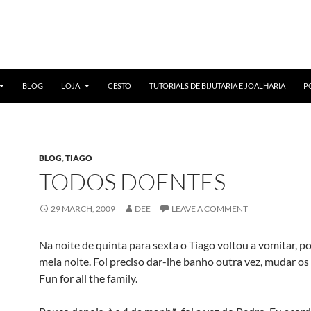
BLOG
LOJA
CESTO
TUTORIALS DE BIJUTARIA E JOALHARIA
P
BLOG
,
TIAGO
TODOS DOENTES
29 MARCH, 2009
DEE
LEAVE A COMMENT
Na noite de quinta para sexta o Tiago voltou a vomitar, po
meia noite. Foi preciso dar-lhe banho outra vez, mudar os l
Fun for all the family.