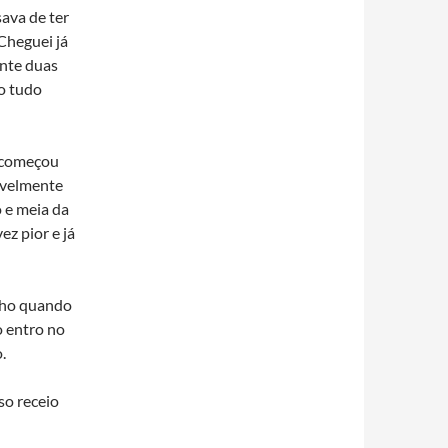
sava de ter
 Cheguei já
ante duas
o tudo
e começou
avelmente
o e meia da
z pior e já
inho quando
o entro no
.
so receio