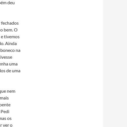
mbém deu
r fechados
to bem. O
s e tivemos
lo. Ainda
o boneco na
tivesse
tenha uma
dos de uma
 que nem
 mais
epente
 Pedi
mas os
r ver o