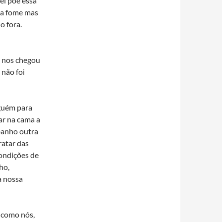
ei poe essa
ha fome mas
o fora.
z nos chegou
 não foi
nguém para
ar na cama a
 banho outra
ratar das
ondições de
ho,
a nossa
 como nós,