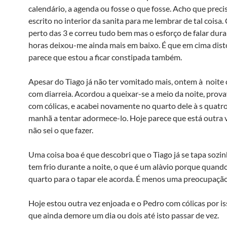
calendário, a agenda ou fosse o que fosse. Acho que preci
escrito no interior da sanita para me lembrar de tal coisa.
perto das 3 e correu tudo bem mas o esforço de falar dur
horas deixou-me ainda mais em baixo. É que em cima dist
parece que estou a ficar constipada também.
Apesar do Tiago já não ter vomitado mais, ontem à noit
com diarreia. Acordou a queixar-se a meio da noite, prov
com cólicas, e acabei novamente no quarto dele à s quatr
manhã a tentar adormece-lo. Hoje parece que está outra ve
não sei o que fazer.
Uma coisa boa é que descobri que o Tiago já se tapa soz
tem frio durante a noite, o que é um alà­vio porque quand
quarto para o tapar ele acorda. É menos uma preocupação
Hoje estou outra vez enjoada e o Pedro com cólicas por is
que ainda demore um dia ou dois até isto passar de vez.