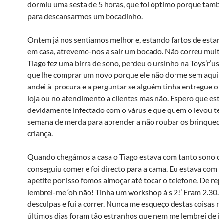
dormiu uma sesta de 5 horas, que foi óptimo porque ta
para descansarmos um bocadinho.
Ontem já nos sentiamos melhor e, estando fartos de esta
em casa, atrevemo-nos a sair um bocado. Não correu mui
Tiago fez uma birra de sono, perdeu o ursinho na Toys’r’u
que lhe comprar um novo porque ele não dorme sem aqui
andei à procura e a perguntar se alguém tinha entregue 
loja ou no atendimento a clientes mas não. Espero que es
devidamente infectado com o và­rus e que quem o levou 
semana de merda para aprender a não roubar os brinque
criança.
Quando chegámos a casa o Tiago estava com tanto sono
conseguiu comer e foi directo para a cama. Eu estava com
apetite por isso fomos almoçar até tocar o telefone. De r
lembrei-me ‘oh não! Tinha um workshop à s 2!’ Eram 2.30.
desculpas e fui a correr. Nunca me esqueço destas coisas 
últimos dias foram tão estranhos que nem me lembrei de i