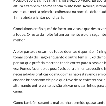
Pouco depois, à s 4 da manhã, foi a vez do Pedro. Eu acord
altura e também não me sentia muito bem. Achei que tin
assim que meti a primeira colherada na boca fui deitar tud
Tinha ainda o jantar por digerir.
Concluimos então que é de facto um virus e que desta ve
a todos. O resto da noite foi um tormento e o dia seguinte
melhor.
A pior parte de estarmos todos doentes é que não há ni
tomar conta do Tiago enquanto o outro tem o ‘luxo’ de fic
pensar que preferia morrer a ter de correr para a casa de
vez. Fomos fazendo os possà­veis para alimentar, vestir e t
necessidadas práticas do miúdo mas não estavamos em c
andar a brincar com ele pelo que teve de se entreter sozin
alternando entre ver televisão e levar uns carrinhos para 
cama.
Como também se sentia mal e tinha dormido quase tanto