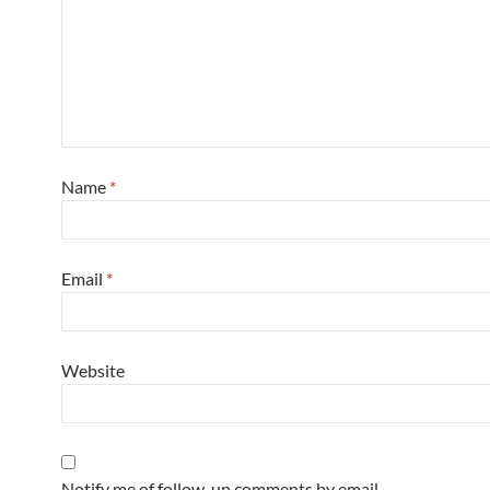
Name
*
Email
*
Website
Notify me of follow-up comments by email.