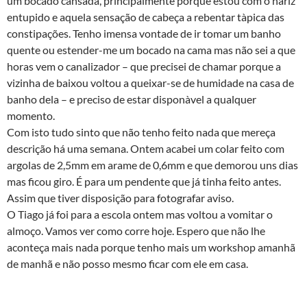
um bocado cansada, principalmente porque estou com o nariz
entupido e aquela sensação de cabeça a rebentar tà­pica das
constipações. Tenho imensa vontade de ir tomar um banho
quente ou estender-me um bocado na cama mas não sei a que
horas vem o canalizador – que precisei de chamar porque a
vizinha de baixou voltou a queixar-se de humidade na casa de
banho dela – e preciso de estar disponà­vel a qualquer
momento.
Com isto tudo sinto que não tenho feito nada que mereça
descrição há uma semana. Ontem acabei um colar feito com
argolas de 2,5mm em arame de 0,6mm e que demorou uns dias
mas ficou giro. É para um pendente que já tinha feito antes.
Assim que tiver disposição para fotografar aviso.
O Tiago já foi para a escola ontem mas voltou a vomitar o
almoço. Vamos ver como corre hoje. Espero que não lhe
aconteça mais nada porque tenho mais um workshop amanhã
de manhã e não posso mesmo ficar com ele em casa.