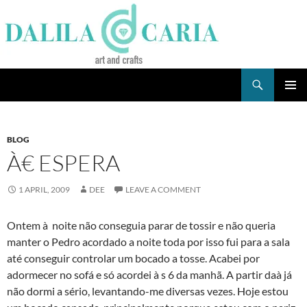
Skip
to
content
Search
Dee's Life
PRIMAR
MENU
BLOG
À€ ESPERA
1 APRIL, 2009
DEE
LEAVE A COMMENT
Ontem à noite não conseguia parar de tossir e não queria
manter o Pedro acordado a noite toda por isso fui para a sala
até conseguir controlar um bocado a tosse. Acabei por
adormecer no sofá e só acordei à s 6 da manhã. A partir daà­ já
não dormi a sério, levantando-me diversas vezes. Hoje estou