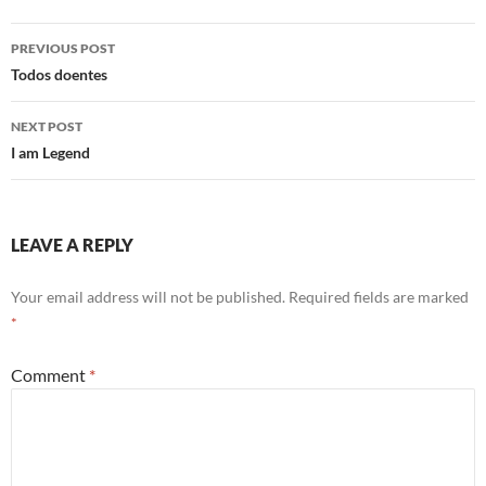
Post
PREVIOUS POST
navigation
Todos doentes
NEXT POST
I am Legend
LEAVE A REPLY
Your email address will not be published.
Required fields are marked
*
Comment
*