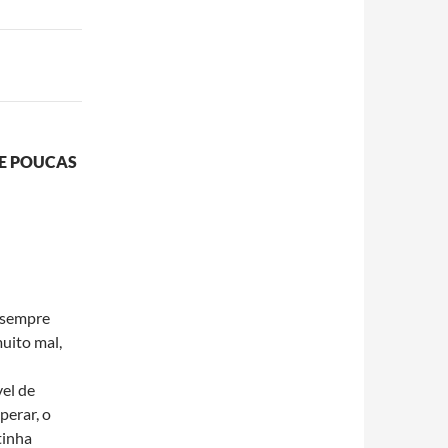
 E POUCAS
 sempre
uito mal,
vel de
perar, o
tinha