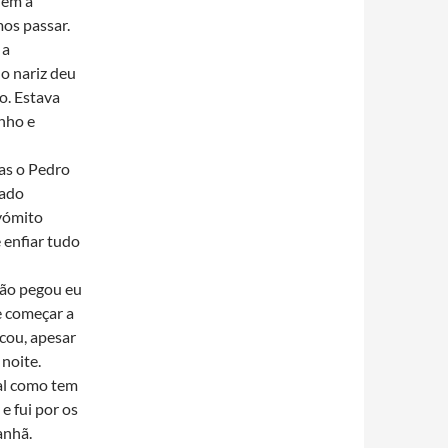
nem a
os passar.
 a
 o nariz deu
o. Estava
nho e
as o Pedro
cado
vómito
 enfiar tudo
não pegou eu
e começar a
icou, apesar
 noite.
tal como tem
e fui por os
anhã.