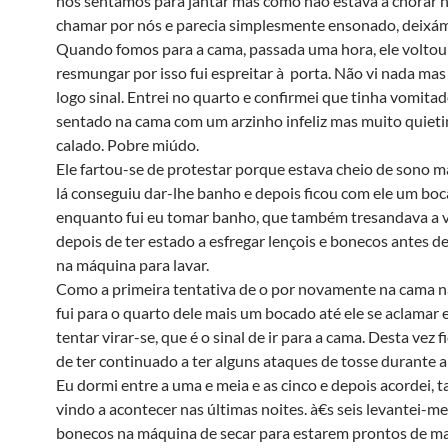
nos sentámos para jantar mas como não estava a chorar 
chamar por nós e parecia simplesmente ensonado, deixám
Quando fomos para a cama, passada uma hora, ele voltou
resmungar por isso fui espreitar à porta. Não vi nada mas
logo sinal. Entrei no quarto e confirmei que tinha vomitad
sentado na cama com um arzinho infeliz mas muito quieti
calado. Pobre miúdo.
Ele fartou-se de protestar porque estava cheio de sono m
lá conseguiu dar-lhe banho e depois ficou com ele um bo
enquanto fui eu tomar banho, que também tresandava a 
depois de ter estado a esfregar lençois e bonecos antes de
na máquina para lavar.
Como a primeira tentativa de o por novamente na cama 
fui para o quarto dele mais um bocado até ele se aclamar 
tentar virar-se, que é o sinal de ir para a cama. Desta vez f
de ter continuado a ter alguns ataques de tosse durante a
Eu dormi entre a uma e meia e as cinco e depois acordei, 
vindo a acontecer nas últimas noites. à€s seis levantei-me 
bonecos na máquina de secar para estarem prontos de m