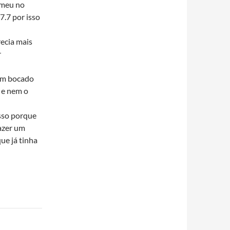
omeu no
.7 por isso
ecia mais
r
um bocado
a e nem o
sso porque
fazer um
ue já tinha