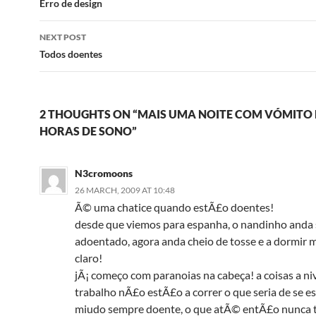
navigation
Erro de design
NEXT POST
Todos doentes
2 THOUGHTS ON “MAIS UMA NOITE COM VÓMITO
HORAS DE SONO”
N3cromoons
26 MARCH, 2009 AT 10:48
Ã© uma chatice quando estÃ£o doentes!
desde que viemos para espanha, o nandinho anda
adoentado, agora anda cheio de tosse e a dormir m
claro!
jÃ¡ começo com paranoias na cabeça! a coisas a ni
trabalho nÃ£o estÃ£o a correr o que seria de se es
miudo sempre doente, o que atÃ© entÃ£o nunca 