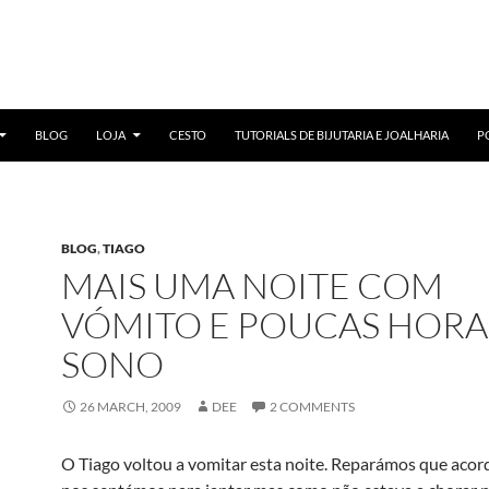
BLOG
LOJA
CESTO
TUTORIALS DE BIJUTARIA E JOALHARIA
P
BLOG
,
TIAGO
MAIS UMA NOITE COM
VÓMITO E POUCAS HORA
SONO
26 MARCH, 2009
DEE
2 COMMENTS
O Tiago voltou a vomitar esta noite. Reparámos que aco