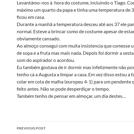
Levantámo-nos à hora do costume, incluindo o Tiago. C
máximo um quarto da papa e tinha uma temperatura de 37
ficou em casa.
Durante a manhã a temperatura desceu até aos 37 ele par
normal. Esteve a brincar como de costume apesar de esta
obviamente cansado.
Ao almoço consegui com muita insistencia que comesse 
de sopa e a fruta mas mais nada. Depois foi dormir a sest
som do aspirador o acordou.
Eu também gostava de ir dormir mas infelizmente não po
tenho cá a Augusta a limpar a casa. Em vez disso estou a 
colar em cota de malha (europeu 4-1) para um pendente q
feito antes. Não se pode desperdiçar o tempo.
Também tenho de pensar em almoçar, um dia destes…
Post
PREVIOUS POST