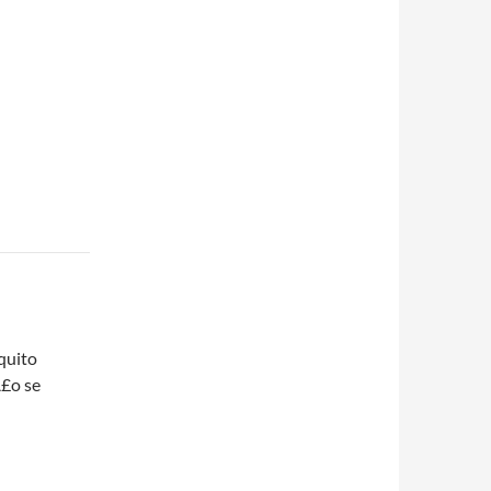
aquito
Ã£o se