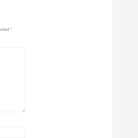
marked
*