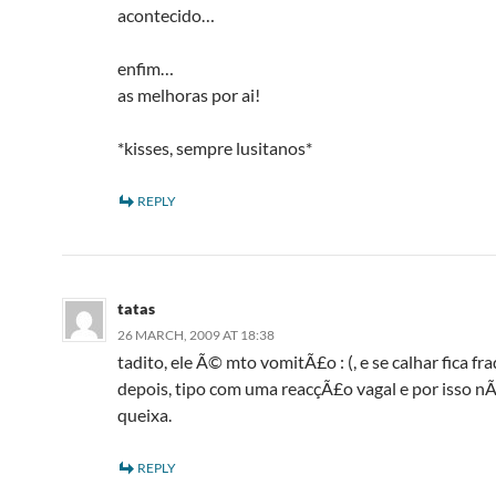
acontecido…
enfim…
as melhoras por ai!
*kisses, sempre lusitanos*
REPLY
tatas
26 MARCH, 2009 AT 18:38
tadito, ele Ã© mto vomitÃ£o : (, e se calhar fica fr
depois, tipo com uma reacçÃ£o vagal e por isso n
queixa.
REPLY