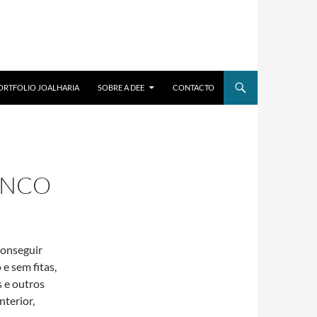
ORTFOLIO JOALHARIA
SOBRE A DEE
CONTACTO
ANCO
aonseguir
 e sem fitas,
 e outros
nterior,