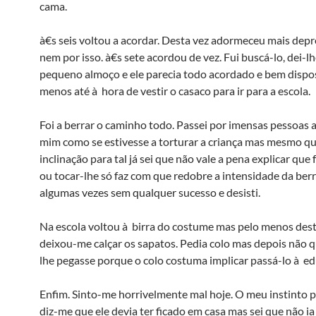
cama.
à€s seis voltou a acordar. Desta vez adormeceu mais dep
nem por isso. à€s sete acordou de vez. Fui buscá-lo, dei-lh
pequeno almoço e ele parecia todo acordado e bem dispos
menos até à hora de vestir o casaco para ir para a escola.
Foi a berrar o caminho todo. Passei por imensas pessoas a
mim como se estivesse a torturar a criança mas mesmo qu
inclinação para tal já sei que não vale a pena explicar que 
ou tocar-lhe só faz com que redobre a intensidade da berra
algumas vezes sem qualquer sucesso e desisti.
Na escola voltou à birra do costume mas pelo menos dest
deixou-me calçar os sapatos. Pedia colo mas depois não q
lhe pegasse porque o colo costuma implicar passá-lo à e
Enfim. Sinto-me horrivelmente mal hoje. O meu instinto 
diz-me que ele devia ter ficado em casa mas sei que não i