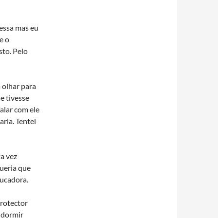
ressa mas eu
e o
to. Pelo
 olhar para
e tivesse
falar com ele
ria. Tentei
a vez
ueria que
ducadora.
protector
a dormir