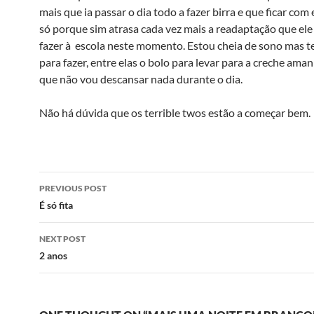
mais que ia passar o dia todo a fazer birra e que ficar com
só porque sim atrasa cada vez mais a readaptação que ele
fazer à escola neste momento. Estou cheia de sono mas t
para fazer, entre elas o bolo para levar para a creche amanh
que não vou descansar nada durante o dia.
Não há dúvida que os terrible twos estão a começar bem.
Post
PREVIOUS POST
navigation
É só fita
NEXT POST
2 anos