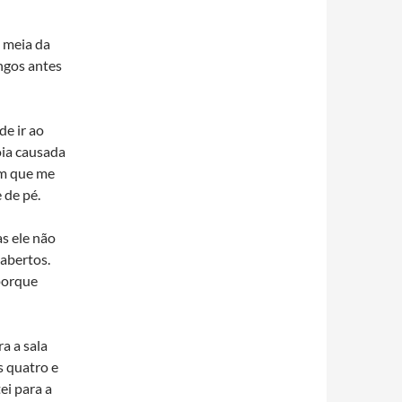
 meia da
ngos antes
de ir ao
oia causada
im que me
 de pé.
as ele não
abertos.
porque
a a sala
s quatro e
ei para a