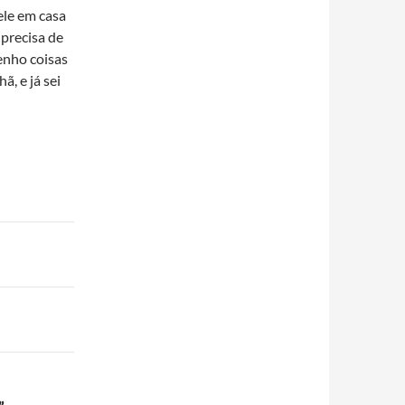
 ele em casa
 precisa de
enho coisas
ã, e já sei