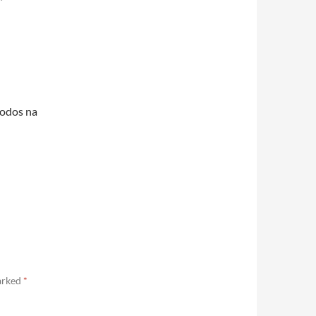
”
todos na
marked
*