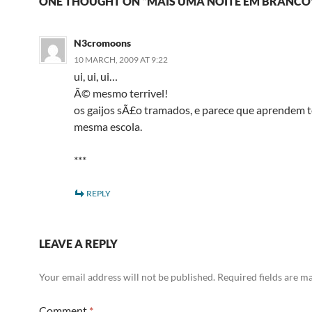
ONE THOUGHT ON “MAIS UMA NOITE EM BRANCO
N3cromoons
10 MARCH, 2009 AT 9:22
ui, ui, ui…
Ã© mesmo terrivel!
os gaijos sÃ£o tramados, e parece que aprendem 
mesma escola.
***
REPLY
LEAVE A REPLY
Your email address will not be published.
Required fields are 
Comment
*