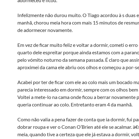
adormeceu e ficou.
Infelizmente não durou muito. O Tiago acordou à s duas e
manhã, chorou meia hora com mais 15 minutos de resmu
de adormecer novamente.
Em vez de ficar muito feliz e voltar a dormir, cometi o erro 
quarto dele espreitar porque ainda estamos com a paran
pelo vómito noturno da semana passada. É claro que ass
aproximei da cama ele abriu oos olhos e começou a por-se
Acabei por ter de ficar com ele ao colo mais um bocado m
parecia interessado em dormir, sempre com os olhos bem 
Voltei a mete-lo na cama onde ficou a berrar novamente 
queria continuar ao colo. Entretanto eram 4 da manhã.
Como não valia a pena fazer de conta que ia dormir, fui par
dobrar roupa e ver o Conan O’Brien até ele se acalmar. à€
meia, quando tive a certeza que ele já estava a dormir, volt