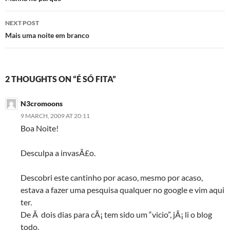
navigation
NEXT POST
Mais uma noite em branco
2 THOUGHTS ON “É SÓ FITA”
N3cromoons
9 MARCH, 2009 AT 20:11
Boa Noite!
Desculpa a invasÃ£o.
Descobri este cantinho por acaso, mesmo por acaso,
estava a fazer uma pesquisa qualquer no google e vim aqui
ter.
De Ã dois dias para cÃ¡ tem sido um “vicio”, jÃ¡ li o blog
todo.