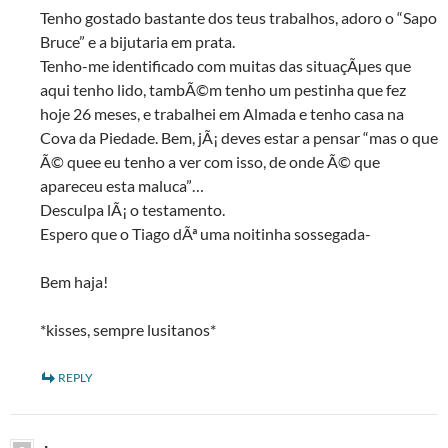
Tenho gostado bastante dos teus trabalhos, adoro o “Sapo
Bruce” e a bijutaria em prata.
Tenho-me identificado com muitas das situaçÃµes que
aqui tenho lido, tambÃ©m tenho um pestinha que fez
hoje 26 meses, e trabalhei em Almada e tenho casa na
Cova da Piedade. Bem, jÃ¡ deves estar a pensar “mas o que
Ã© quee eu tenho a ver com isso, de onde Ã© que
apareceu esta maluca”…
Desculpa lÃ¡ o testamento.
Espero que o Tiago dÃª uma noitinha sossegada-
Bem haja!
*kisses, sempre lusitanos*
REPLY