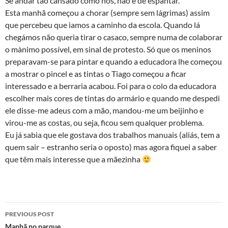
Se andar tão cansado como nós, não é de espantar.
Esta manhã começou a chorar (sempre sem lágrimas) assim
que percebeu que iamos a caminho da escola. Quando lá
chegámos não queria tirar o casaco, sempre numa de colaborar
o mà­nimo possível, em sinal de protesto. Só que os meninos
preparavam-se para pintar e quando a educadora lhe começou
a mostrar o pincel e as tintas o Tiago começou a ficar
interessado e a berraria acabou. Foi para o colo da educadora
escolher mais cores de tintas do armário e quando me despedi
ele disse-me adeus com a mão, mandou-me um beijinho e
virou-me as costas, ou seja, ficou sem qualquer problema.
Eu já sabia que ele gostava dos trabalhos manuais (aliás, tem a
quem sair – estranho seria o oposto) mas agora fiquei a saber
que têm mais interesse que a mãezinha
Post
PREVIOUS POST
Manhã no parque