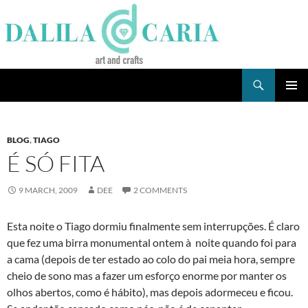
Skip
to
content
Search
Dee's Life
PRIMAR
MENU
BLOG
,
TIAGO
É SÓ FITA
9 MARCH, 2009
DEE
2 COMMENTS
Esta noite o Tiago dormiu finalmente sem interrupções. É claro
que fez uma birra monumental ontem à noite quando foi para
a cama (depois de ter estado ao colo do pai meia hora, sempre
cheio de sono mas a fazer um esforço enorme por manter os
olhos abertos, como é hábito), mas depois adormeceu e ficou.