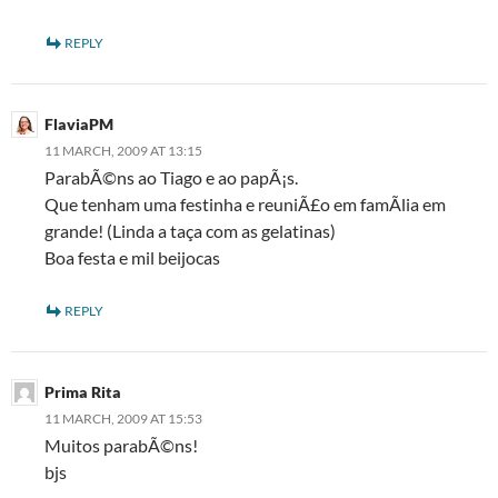
REPLY
FlaviaPM
11 MARCH, 2009 AT 13:15
ParabÃ©ns ao Tiago e ao papÃ¡s.
Que tenham uma festinha e reuniÃ£o em famÃ­lia em
grande! (Linda a taça com as gelatinas)
Boa festa e mil beijocas
REPLY
Prima Rita
11 MARCH, 2009 AT 15:53
Muitos parabÃ©ns!
bjs