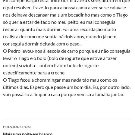
Em compensação esta noite dormiu até à s sete, altura em que
o pai resolveu traze-lo para a nossa cama a ver se se calava e
nos deixava descansar mais um bocadinho mas como o Tiago
só queria estar deitado no meu peito, eu mal conseguia
respirar quanto mais dormir. Foi uma recordação muito
realista de como me sentia há dois anos, quando já nem
conseguia dormir deitada com o peso.
O Pedro levou-nos à escola de carro porque eu não conseguia
levar o Tiago e o bolo (bolo de iogurte que estive a fazer
ontem) sozinha – ontem fiz um bolo de iogurte
especificamente para a creche.
O Tiago ficou a choramingar mas nada tão mau como os
últimos dias. Espero que passe um bom dia. Eu, por outro lado,
vou passá-lo a limpar a casa porque vem cá a famà­lia jantar.
Post
PREVIOUS POST
Mais uma noite em branco