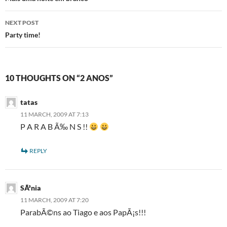
navigation
NEXT POST
Party time!
10 THOUGHTS ON “2 ANOS”
tatas
11 MARCH, 2009 AT 7:13
P A R A B Ã‰ N S !!
REPLY
SÃ³nia
11 MARCH, 2009 AT 7:20
ParabÃ©ns ao Tiago e aos PapÃ¡s!!!